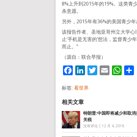
8%上升到2015年的19%。这
杀意愿。
另外，2015年有36%的美国青少
该报告作者、圣地亚哥州立大学心理学
止‘手机是无害的’想法，监督青少
而止。”
（源自：联合早报）
Facebook
LinkedIn
Twitter
Email
Wh
标签:
看世界
特朗普:中国即将减少和取消
关税
没有评论
|
12 月 4, 2018