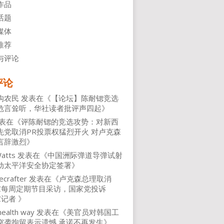
作品
话题
媒体
推荐
与评论
评论
沟农民
发表在《
【论坛】陈耐锶竞选
危言耸听，华社读者批评声四起
》
表在《
评陈耐锶的竞选攻势：对新西
先党取消PR投票权猛烈开火 对卢克森
言辞激烈
》
atts
发表在《
中国洲际弹道导弹试射
动太平洋安全协定签署
》
ecrafter
发表在《
卢克森总理取消
NZ每周定期节目采访，国家党投诉
Z记者
》
health way
发表在《
美官员对韩国工
突袭拘留表示遗憾 承诺不再发生
》