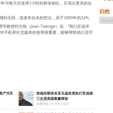
类青少年与每天仅使用1小时的群体相比，呈现出更高的自
归档
年感到无助，或者有自杀的想法，高于2009年的32%。
归
档
教授特文格（Jean Twenge）说：“我们应该停
年对手机和社交媒体的使用很重要，能够帮助他们适可
atsApp
分
享
美产汽车
按福布斯排名亚马逊首席执行官连续
三次居美国富豪榜首
没有评论
|
9 月 9, 2020