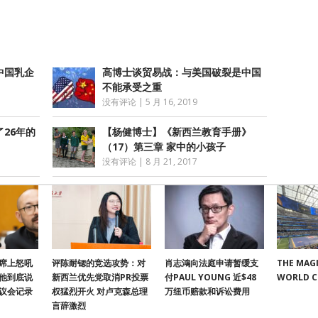
中国乳企
高博士谈贸易战：与美国破裂是中国
不能承受之重
没有评论
|
5 月 16, 2019
26年的
【杨健博士】《新西兰教育手册》
（17）第三章 家中的小孩子
没有评论
|
8 月 21, 2017
席上怒吼
评陈耐锶的竞选攻势：对
肖志鴻向法庭申请暂缓支
THE MAGI
他到底说
新西兰优先党取消PR投票
付PAUL YOUNG 近$48
WORLD 
议会记录
权猛烈开火 对卢克森总理
万纽币赔款和诉讼费用
言辞激烈