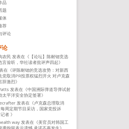
作品
话题
媒体
推荐
与评论
评论
沟农民
发表在《
【论坛】陈耐锶竞选
危言耸听，华社读者批评声四起
》
表在《
评陈耐锶的竞选攻势：对新西
先党取消PR投票权猛烈开火 对卢克森
言辞激烈
》
atts
发表在《
中国洲际弹道导弹试射
动太平洋安全协定签署
》
ecrafter
发表在《
卢克森总理取消
NZ每周定期节目采访，国家党投诉
Z记者
》
health way
发表在《
美官员对韩国工
突袭拘留表示遗憾 承诺不再发生
》