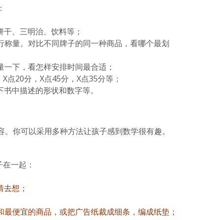
：
饼干、三明治、饮料等；
进行称量。对比不同牌子的同一种商品，看哪个最划
商量一下，看怎样安排时间最合适；
，X点20分，X点45分，X点35分等；
下书中描述的形状和数字等。
容。你可以采用多种方法让孩子感到数学很有趣。
子在一起：
猜去想；
贵和最便宜的商品，或把广告纸裁成细条，编成纸垫；