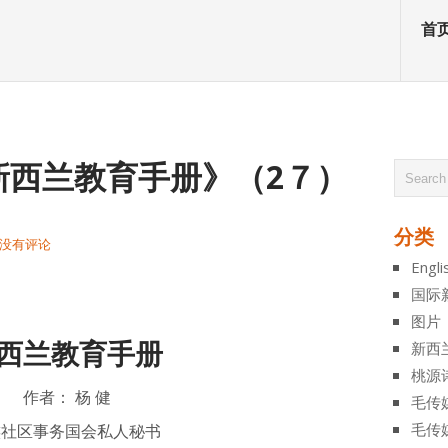
首
新西兰教育手册》（2７）
分类
没有评论
Engli
atsApp
分
国际
享
图片
西兰教育手册
新西
桃源
作者：
杨 健
毛传
毛传
族社区事务国会私人秘书