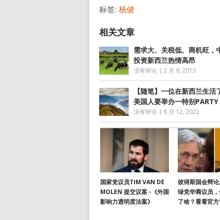
标签:
杨健
需求大、关税低、商机旺，
投资新西兰热情高昂
没有评论
|
2 月 9, 2013
【随笔】一位在新西兰生活了
美国人要举办一特别PARTY
没有评论
|
8 月 12, 2022
国家党议员TIM VAN DE
彼得斯国会辩论
MOLEN 提交议案 -《外国
绿党华裔议员，
影响力透明度法案》
了啥？看看官方