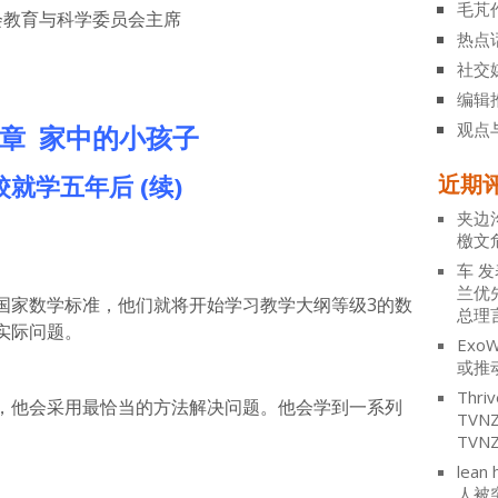
毛芃
教育与科学委员会主席
热点
社交
编辑
观点
章
家中的小孩子
校就学五年后
(续)
近期
夹边
檄文
车
发
兰优
国家数学标准，他们就将开始学习教学大纲等级3的数
总理
实际问题。
ExoW
或推
Thriv
，他会采用最恰当的方法解决问题。他会学到一系列
TV
TVN
lean 
人被