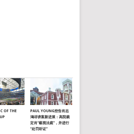
C OF THE
PAUL YOUNG控告肖志
CUP
鴻诽谤案新进展：高院裁
定肖“藐视法庭”，并进行
“处罚听证”