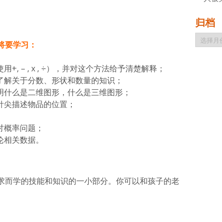
归档
归
将要学习：
档
, – , x , ÷），并对这个方法给予清楚解释；
了解关于分数、形状和数量的知识；
明什么是二维图形，什么是三维图形；
针尖描述物品的位置；
讨概率问题；
论相关数据。
求而学的技能和知识的一小部分。你可以和孩子的老
。