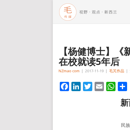
【杨健博士】《
在校就读5年后
NZmao com
|
2017-11-19
|
毛芃作品
|
Facebook
LinkedIn
Twitter
Email
Wh
新
民