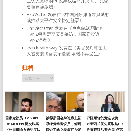
兰优先党取消PR投票权猛烈开火 对卢克森
总理言辞激烈
》
ExoWatts
发表在《
中国洲际弹道导弹试射
或推动太平洋安全协定签署
》
Thrivecrafter
发表在《
卢克森总理取消
TVNZ每周定期节目采访，国家党投诉
TVNZ记者
》
lean health way
发表在《
美官员对韩国工
人被突袭拘留表示遗憾 承诺不再发生
》
归档
归
档
国家党议员TIM VAN
彼得斯国会辩论席上怒
评陈耐锶的竞选攻势：
DE MOLEN 提交议案 -
吼绿党华裔议员，他到
对新西兰优先党取消PR
《外国影响力透明度法
底说了啥？看看官方议
投票权猛烈开火 对卢克