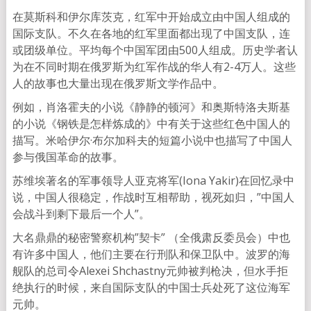
在莫斯科和伊尔库茨克，红军中开始成立由中国人组成的
国际支队。不久在各地的红军里面都出现了中国支队，连
或团级单位。平均每个中国军团由500人组成。历史学者认
为在不同时期在俄罗斯为红军作战的华人有2-4万人。这些
人的故事也大量出现在俄罗斯文学作品中。
例如，肖洛霍夫的小说《静静的顿河》和奥斯特洛夫斯基
的小说《钢铁是怎样炼成的》中有关于这些红色中国人的
描写。米哈伊尔·布尔加科夫的短篇小说中也描写了中国人
参与俄国革命的故事。
苏维埃著名的军事领导人亚克将军(Iona Yakir)在回忆录中
说，中国人很稳定，作战时互相帮助，视死如归，”中国人
会战斗到剩下最后一个人”。
大名鼎鼎的秘密警察机构”契卡” （全俄肃反委员会）中也
有许多中国人，他们主要在行刑队和保卫队中。波罗的海
舰队的总司令Alexei Shchastny元帅被判枪决，但水手拒
绝执行的时候，来自国际支队的中国士兵处死了这位海军
元帅。