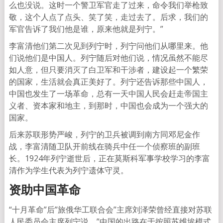
么也没说。这时一个警卫军官走了过来，命令我们举枪致
敬，这个人点了点头、笑了笑，走过去了。后求，我们的
军官告诉了我们他是谁，原来他就是列宁。”
李富清他们第二次见到列宁时，列宁问他们从哪里来。他
们说他们是中国人。列宁随后对他们说，情况虽然不能尽
如人意，但只要消灭了白卫军和干涉者，建设起一个繁荣
的国家，生活就会真正美好了。列宁还告诉那些中国人，
中国也发生了一场革命，总有一天中国人民会赶走帝国主
义者、资本家和地主，到那时，中国也会成为一个强大的
国家。
后来苏联形势严峻，列宁的卫兵被调到南方同邓尼金作
战，李富清随卫队开前线在骑兵中任一个侦察班的副班
长。1924年列宁逝世后，正在莫斯科军事学校学习的李富
清作为学生代表为列宁遗体守灵。
资助中国革命
“十月革命”后”旅俄华工联合会”主席刘泽荣曾经直接对苏联
人民委员会主席列宁说，”中国的出路在于按照苏维埃模式