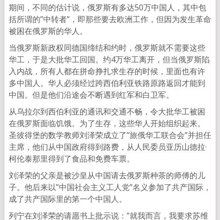
期间，不同的估计说，俄罗斯有多达50万中国人，其中包
括所谓的”中转者”，即那些要去欧洲工作，但因为发生革命
被困在俄罗斯的华人。
当俄罗斯新政权同德国缔结和约时，俄罗斯就不需要这些
华工，于是大批华工回国。约4万华工离开，但当俄罗斯陷
入内战，所有人都在拼命挣扎求生存的时候，里面也有许
多中国人。华人必须经过跨西伯利亚铁路原路返回才能到
中国。但是他们沿途会不断遇到红军和白卫军。
从乌拉尔到西伯利亚的通讯和交通不畅，令大批华工被困
在俄罗斯面临饥饿。为了生存，这些华人开始组织起来。
圣彼得堡的数学教师刘泽荣成立了”旅俄华工联合会”并担任
主席，他们从中国政府得到路费，从人民委员亚历山德拉·
柯伦泰那里得到了食品和免费车票。
刘泽荣的父亲是被沙皇从中国请去俄罗斯种茶的师傅的儿
子。他后来以”中国社会主义工人党”名义参加了共产国际，
成了共产国际里的第一个中国人。
列宁在刘泽荣的请愿书上批示说：”就我而言，我要求苏维