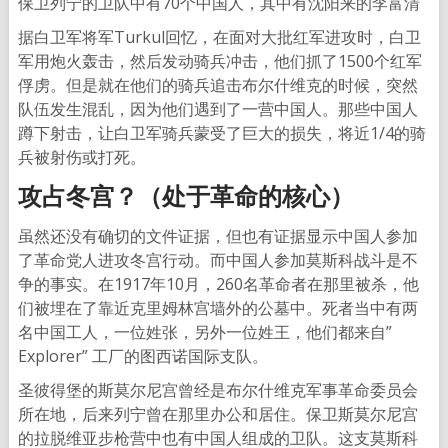
保卫列宁的卫队中有70个中国人，其中有沈阳来的李富清
据白卫军将军Turkul回忆，在面对大批红军进攻时，白卫
军用炮火轰击，然后发动骑兵冲击，他们抓了1500个红军
俘虏。但是就在他们的骑兵追击布尔什维克的时候，突然
队伍发生混乱，因为他们遇到了一营中国人。那些中国人
蹲下射击，让白卫军骑兵蒙受了巨大的损失，将近1/4的骑
兵被射伤或打死。
攻占冬宫？（处于革命的核心）
虽然还没有确切的文件证据，但也有证据显示中国人参加
了革命党人进攻冬宫行动。而中国人参加莫斯科战斗是不
争的事实。在1917年10月，260名革命者在那里被杀，他
们被埋在了靠近克里姆林宫墙外的公墓中。死者当中有两
名中国工人，一位姓张，另外一位姓王，他们都来自”
Explorer” 工厂的图西诺国际支队。
圣彼得堡的斯莫尔尼宫曾经是布尔什维克军事革命委员会
所在地，后来列宁曾在那里办公和居住。保卫斯莫尔尼宫
的拉脱维亚步枪营中也有中国人组成的卫队。这支莫斯科