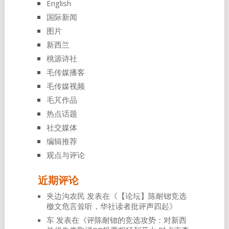
English
国际新闻
图片
新西兰
桃源诗社
毛传媒播客
毛传媒视频
毛芃作品
热点话题
社交媒体
编辑推荐
观点与评论
近期评论
夹边沟农民
发表在《
【论坛】陈耐锶竞选
檄文危言耸听，华社读者批评声四起
》
车
发表在《
评陈耐锶的竞选攻势：对新西