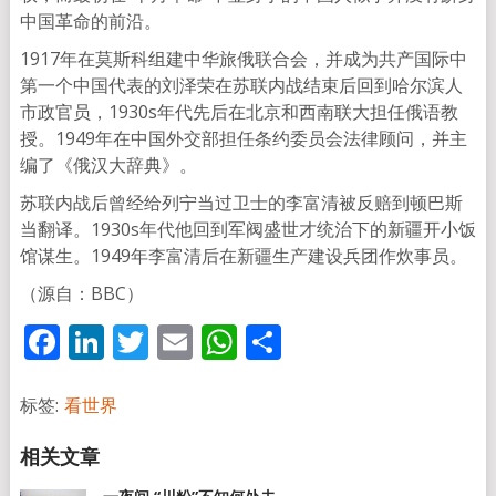
中国革命的前沿。
1917年在莫斯科组建中华旅俄联合会，并成为共产国际中
第一个中国代表的刘泽荣在苏联内战结束后回到哈尔滨人
市政官员，1930s年代先后在北京和西南联大担任俄语教
授。1949年在中国外交部担任条约委员会法律顾问，并主
编了《俄汉大辞典》。
苏联内战后曾经给列宁当过卫士的李富清被反赔到顿巴斯
当翻译。1930s年代他回到军阀盛世才统治下的新疆开小饭
馆谋生。1949年李富清后在新疆生产建设兵团作炊事员。
（源自：BBC）
Facebook
LinkedIn
Twitter
Email
WhatsApp
分
享
标签:
看世界