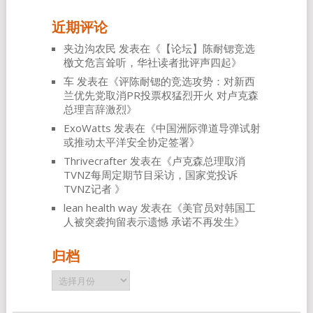
近期评论
夹边沟农民
发表在《
【论坛】陈耐锶竞选
檄文危言耸听，华社读者批评声四起
》
车
发表在《
评陈耐锶的竞选攻势：对新西
兰优先党取消PR投票权猛烈开火 对卢克森
总理言辞激烈
》
ExoWatts
发表在《
中国洲际弹道导弹试射
或推动太平洋安全协定签署
》
Thrivecrafter
发表在《
卢克森总理取消
TVNZ每周定期节目采访，国家党投诉
TVNZ记者
》
lean health way
发表在《
美官员对韩国工
人被突袭拘留表示遗憾 承诺不再发生
》
归档
归
档