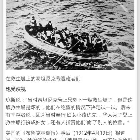
在救生艇上的泰坦尼克号遭难者们
饱受歧视
琼斯说：”当时泰坦尼克号上只剩下一艘救生艇了，但是这
艘救生艇是坏的，他们在绝望的情况下决定试一试。后来
有幸存者说，因为当时奉行’妇女小孩优先’，华人为了登上
救生船打扮成妇女，还有人指责他们’偷’了别人的位置。”
美国的《布鲁克林鹰报》事后（1912年4月19日）报道