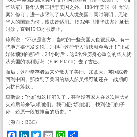
华法案》将华人劳工拒于美国之外。1884年美国《排华法
案》修订，进一步限制了华人入境美国，同时阐明，无论
华人的国籍为何，该法皆适用。1902年《排华法案》延长
时效，直到1943才被废止。
琼斯说：”不仅是官方，当时的一些美国人也很反华。有一
些地方媒体发文说，别担心这些华人很快就会离开！”正如
媒体预测的那样，24小时后，这6名经历身心重创的华人就
从美国的埃利斯岛（Ellis Island）去了古巴。
而后，这些幸存者后来分散去了美国、加拿大、英国或者
回到中国。那位到了美国的华人船员很可能还在二战期间
为抗日筹款 。
琼斯说：”他们就这样消失了，甚至没有家人在这次巨大的
灾难后前来’认领’他们。我们想找到他们，找到他们的子
孙，还原一段被掩盖的历史。”
（源自：BBC）
Facebook
LinkedIn
Twitter
Email
WhatsApp
分