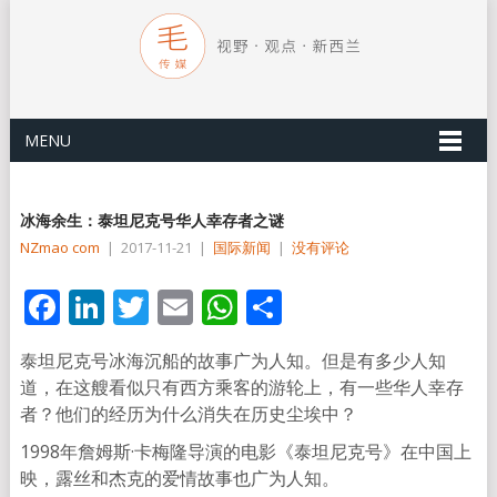
MENU
冰海余生：泰坦尼克号华人幸存者之谜
NZmao com
|
2017-11-21
|
国际新闻
|
没有评论
Facebook
LinkedIn
Twitter
Email
WhatsApp
分
享
泰坦尼克号冰海沉船的故事广为人知。但是有多少人知
道，在这艘看似只有西方乘客的游轮上，有一些华人幸存
者？他们的经历为什么消失在历史尘埃中？
1998年詹姆斯·卡梅隆导演的电影《泰坦尼克号》在中国上
映，露丝和杰克的爱情故事也广为人知。