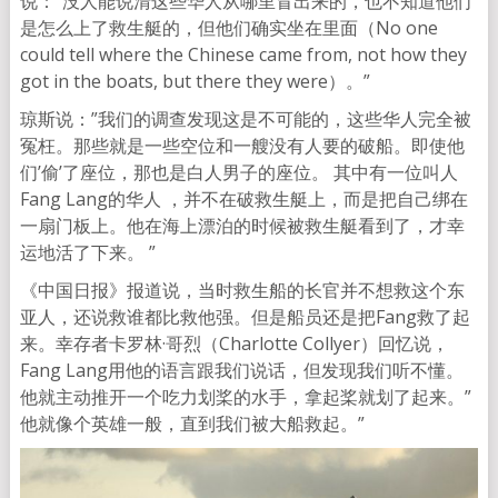
说：”没人能说清这些华人从哪里冒出来的，也不知道他们
是怎么上了救生艇的，但他们确实坐在里面（No one
could tell where the Chinese came from, not how they
got in the boats, but there they were）。”
琼斯说：”我们的调查发现这是不可能的，这些华人完全被
冤枉。那些就是一些空位和一艘没有人要的破船。即使他
们’偷’了座位，那也是白人男子的座位。 其中有一位叫人
Fang Lang的华人 ，并不在破救生艇上，而是把自己绑在
一扇门板上。他在海上漂泊的时候被救生艇看到了，才幸
运地活了下来。 ”
《中国日报》报道说，当时救生船的长官并不想救这个东
亚人，还说救谁都比救他强。但是船员还是把Fang救了起
来。幸存者卡罗林·哥烈（Charlotte Collyer）回忆说，
Fang Lang用他的语言跟我们说话，但发现我们听不懂。
他就主动推开一个吃力划桨的水手，拿起桨就划了起来。”
他就像个英雄一般，直到我们被大船救起。”