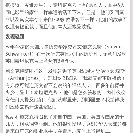
据报道，灾难发生时，泰坦尼克号上有8名华人，其中6人
同电影里的露丝一样幸运的活了下来。但是，他们又同露
丝以及真实幸存下来的700多位乘客不一样，他们的故事不
仅没有被记载，而且他们本人还饱受歧视。
发现
谜团
今年47岁的美国海事历史学家史蒂文·施文克特（Steven
Schwankert）在一次研究英国水手的历史时，无意间发现
英国泰坦尼克号上竟然有8名华人。
施文克特随即把这一发现告诉了英国纪录片导演亚瑟·琼斯
（Arthur Jones）。琼斯对BBC说：”我简直都不敢相信！
有几位可能连英文都不会说的年轻华人，一百多年前背井
离乡，登上了泰坦尼克号？ 他们是怎么获救的，为什么没
有任何人提及他们，他们从哪里来、到哪里去？我觉得我
们应该去揭开这些谜团 。”
琼斯和施文克特召集了来自中国、美国、英国等国家的十
几人，组成调查小组。他们很快发现，这8位华人大部分都
是来自广东的职业水手，在泰坦尼克号上当锅炉工。