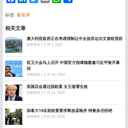
享
标签:
看世界
澳大利亚政府正在考虑强制让中企放弃达尔文港租赁权
没有评论
|
5 月 3, 2021
世卫大会马上召开 中国官方指谭德塞邀习近平致开幕
词
没有评论
|
5 月 18, 2020
英国议会通过脱欧案 女王签署生效
没有评论
|
1 月 24, 2020
加拿大19名前政要要求释放孟晚舟 特鲁多仍拒绝
没有评论
|
6 月 28, 2020