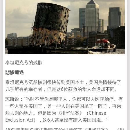
泰坦尼克号的残骸
悲惨遭遇
泰坦尼克号沉船惨剧很快传到美国本土，美国热情接待了
几乎所有的幸存者，但是这6位获救的华人命运却不同。
琼斯说：”当时不管你是哪里人，你都可以去医院治疗。有
一些人留在美国了，另一些人则在美国呆了一阵子，再乘
船去别的地方。但是因为《排华法案》（Chinese
Exclusion Act），这6人甚至没有踏入美国国境。”
1882年美国总统切斯特·艾伦·阿瑟签署《排华法案》。《排