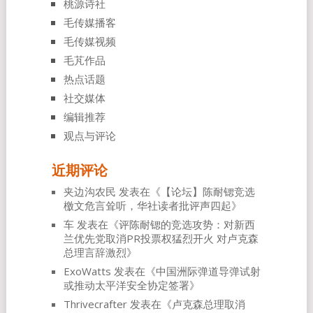
桃源诗社
毛传媒播客
毛传媒视频
毛芃作品
热点话题
社交媒体
编辑推荐
观点与评论
近期评论
夹边沟农民
发表在《
【论坛】陈耐锶竞选
檄文危言耸听，华社读者批评声四起
》
车
发表在《
评陈耐锶的竞选攻势：对新西
兰优先党取消PR投票权猛烈开火 对卢克森
总理言辞激烈
》
ExoWatts
发表在《
中国洲际弹道导弹试射
或推动太平洋安全协定签署
》
Thrivecrafter
发表在《
卢克森总理取消