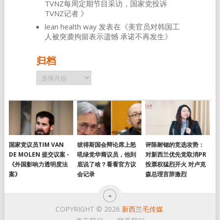
TVNZ每周定期节目采访，国家党投诉
TVNZ记者
》
lean health way
发表在《
美官员对韩国工
人被突袭拘留表示遗憾 承诺不再发生
》
归档
归
档
国家党议员TIM VAN
彼得斯国会辩论席上怒
评陈耐锶的竞选攻势：
DE MOLEN 提交议案 -
吼绿党华裔议员，他到
对新西兰优先党取消PR
《外国影响力透明度法
底说了啥？看看官方议
投票权猛烈开火 对卢克
案》
会记录
森总理言辞激烈
COPYRIGHT © 2026
新西兰毛传媒
.