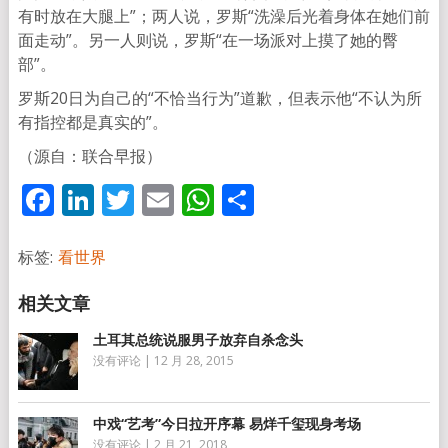
有时放在大腿上”；两人说，罗斯“洗澡后光着身体在她们前
面走动”。另一人则说，罗斯“在一场派对上摸了她的臀
部”。
罗斯20日为自己的“不恰当行为”道歉，但表示他“不认为所
有指控都是真实的”。
（源自：联合早报）
Facebook
LinkedIn
Twitter
Email
WhatsApp
分
享
标签:
看世界
土耳其总统说服男子放弃自杀念头
没有评论
|
12 月 28, 2015
中戏“艺考”今日拉开序幕 易烊千玺现身考场
没有评论
|
2 月 21, 2018