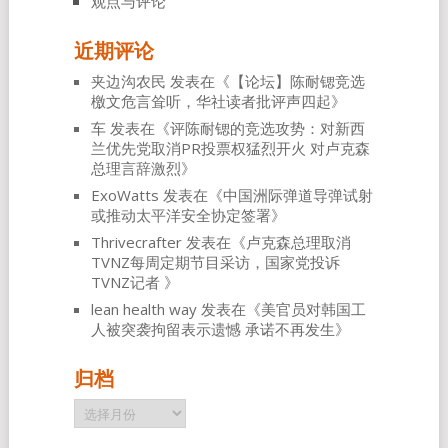
观点与评论
近期评论
夹边沟农民
发表在《
【论坛】陈耐锶竞选
檄文危言耸听，华社读者批评声四起
》
车
发表在《
评陈耐锶的竞选攻势：对新西
兰优先党取消PR投票权猛烈开火 对卢克森
总理言辞激烈
》
ExoWatts
发表在《
中国洲际弹道导弹试射
或推动太平洋安全协定签署
》
Thrivecrafter
发表在《
卢克森总理取消
TVNZ每周定期节目采访，国家党投诉
TVNZ记者
》
lean health way
发表在《
美官员对韩国工
人被突袭拘留表示遗憾 承诺不再发生
》
归档
归
档