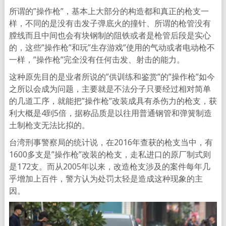
所谓的”操作枪”，基本上大部分的构造都和真正的枪支一
样，不同的是没有击发子弹底火的撞针、所谓的枪管没有
膛线而且中间也会有块钢制的阻铁或者是枪管后段是实心
的，这些”操作枪”和玩”生存游戏”使用的气动或者电动枪不
一样，”操作枪”完全没有任何击发、射击的能力。
这种原先目的是业者所说的”供训练和鉴赏”的”操作枪”如今
之所以会成为问题，主要就是不法分子只要经过相对简单
的几道工序，就能把”操作枪”改装成具有杀伤力的枪支，获
利大概是4到5倍，据称品质是以往用普通钢管和弹簧制造
土制枪支无法比拟的。
台湾刑事警察局的统计说，在2016年查获的枪支当中，有
1600多支是”操作枪”改装的枪支，走私进口的原厂制式则
是172支。而从2005年以来，改造枪支涉及的案件每年几
乎增加上百件，警方认为处罚太轻是造成这种现象的主
因。