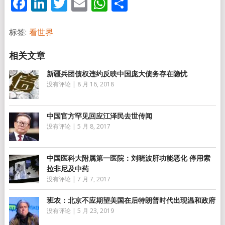
Facebook
LinkedIn
Twitter
Email
WhatsApp
分
享
标签:
看世界
新疆兵团债权违约反映中国庞大债务存在隐忧
没有评论
|
8 月 16, 2018
中国官方罕见回应江泽民去世传闻
没有评论
|
5 月 8, 2017
中国医科大附属第一医院：刘晓波肝功能恶化 停用索
拉非尼及中药
没有评论
|
7 月 7, 2017
班农：北京不应期望美国在后特朗普时代出现温和政府
没有评论
|
5 月 23, 2019