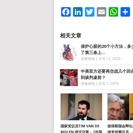
Facebook
LinkedIn
Twitter
Email
Wh
保护心脏的20个小方法，多
了第三条上…
没有评论
|
4 月 11, 2023
中美双方还要再交战几个回
到谈判桌前？
没有评论
|
8 月 7, 2019
国家党议员TIM VAN DE
彼得斯国会辩论
MOLEN 提交议案 -《外国
绿党华裔议员，