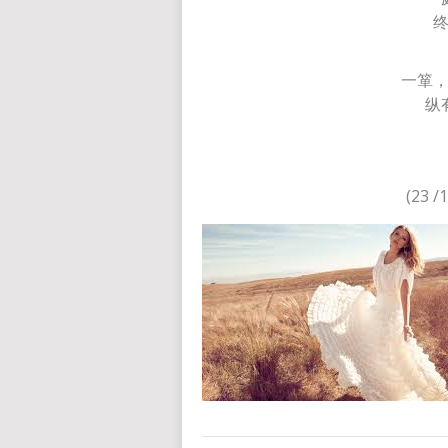
一箪
纵
(23 