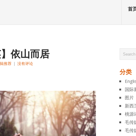
首
英】依山而居
辑推荐
|
没有评论
分类
atsApp
分
Engli
享
国际
图片
新西
桃源
毛传
毛传