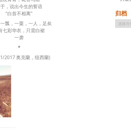
终于，说出今生的誓语
归档
“白首不相离”
归
，一瓢，一粟，一人，足矣
档
有七彩华衣，只需白裙
一袭
*
/11/2017 奥克蘭，纽西蘭)