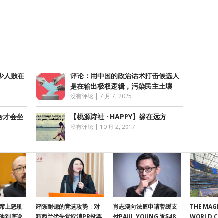
atsApp
分
享
少人败在
评论：用中国的政治话术打击候选人
是在输出极权逻辑，污染民主土壤
没有评论
|
7 月 7, 2025
合才会坐
【桃源诗社 · HAPPY】缘在远方
没有评论
|
10 月 2, 2017
席上怒吼
评陈耐锶的竞选攻势：对
肖志鴻向法庭申请暂缓支
THE MAGI
他到底说
新西兰优先党取消PR投票
付PAUL YOUNG 近$48
WORLD 