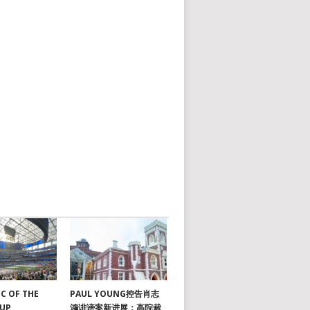
C OF THE
PAUL YOUNG控告肖志
CUP
鴻诽谤案新进展：高院裁