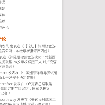
作品
话题
媒体
推荐
与评论
评论
沟农民
发表在《
【论坛】陈耐锶竞选
危言耸听，华社读者批评声四起
》
表在《
评陈耐锶的竞选攻势：对新西
先党取消PR投票权猛烈开火 对卢克森
言辞激烈
》
atts
发表在《
中国洲际弹道导弹试射
动太平洋安全协定签署
》
ecrafter
发表在《
卢克森总理取消
NZ每周定期节目采访，国家党投诉
Z记者
》
health way
发表在《
美官员对韩国工
突袭拘留表示遗憾 承诺不再发生
》