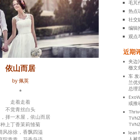
毛芃
热点
社交
编辑
观点
近期
夹边
依山而居
檄文
车
发
by 佩英
兰优
总理
*
ExoW
走着走着
或推
不觉青丝白头
Thriv
是，择一木屋，依山而居
TV
种上丁香茉莉雏菊
TVN
清风徐徐，香飘四溢
lean 
人被
庭院青青，花香鸟语