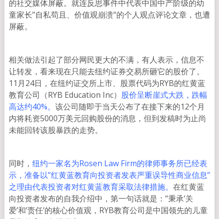
的社交媒体屏蔽。就连反思事件中代表中国中产阶级的幼
童家长”自私苟且、价值观崩溃”的个人观点评论文章，也遭
屏蔽。
相关做法引起了部分网民更大的不满，有人表示，信息不
让转发，看来现在只能去纽约证券交易所砸它的股价了。
11月24日，在纽约证交所上市、股票代码为RYB的红黄蓝
教育公司（RYB Education Inc）
股价呈断崖式大跌，跌幅
高达约40%。
该公司随即于当天公布了在接下来的12个月
内将耗资5000万美元回购股份的消息，但到发稿时为止尚
未能回转该股暴跌的走势。
同时，
纽约一家名为Rosen Law Firm的律师事务所已经表
示，准备以”红黄蓝教育向投资者发表严重误导性商业信息”
之理由代表投资者对红黄蓝教育采取法律措施。
在红黄蓝
向投资者发布的自我介绍中，第一句话就是：”秉承’关
爱’和’责任’的核心价值观，RYB教育公司是中国领先的儿童