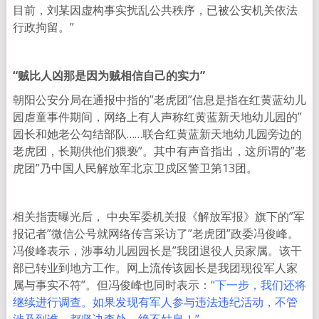
目前，刘某因虚构事实扰乱公共秩序，已被公安机关依法
行政拘留。”
“贼比人凶那是因为贼相信自己的实力”
朝阳公安分局在通报中指的”老虎团”信息是指在红黄蓝幼儿
园虐童事件期间，网络上有人声称红黄蓝新天地幼儿园的”
园长和她老公勾结部队……联合红黄蓝新天地幼儿园旁边的
老虎团，长期供他们猥亵”。其中有声音指出，这所谓的”老
虎团”乃中国人民解放军北京卫戍区警卫第13团。
相关指责曝光后， 中央军委机关报《解放军报》旗下的”军
报记者”微信公号就网络传言采访了”老虎团”政委冯俊峰。
冯俊峰表示，涉事幼儿园园长是”我团退役人员家属。该干
部已转业到地方工作。网上流传该园长是我团现役军人家
属与事实不符”。但冯俊峰也同时表示：
“下一步，我们还将
继续进行调查。如果发现有军人参与违法违纪活动，不管