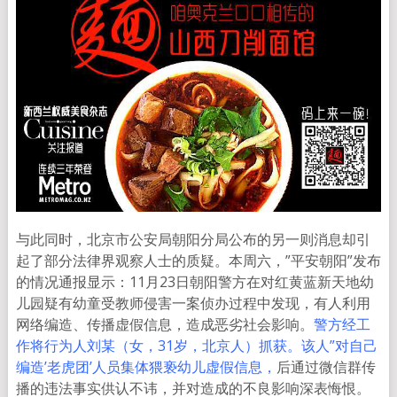
与此同时，北京市公安局朝阳分局公布的另一则消息却引
起了部分法律界观察人士的质疑。本周六，”平安朝阳”发布
的情况通报显示：11月23日朝阳警方在对红黄蓝新天地幼
儿园疑有幼童受教师侵害一案侦办过程中发现，有人利用
网络编造、传播虚假信息，造成恶劣社会影响。
警方经工
作将行为人刘某（女，31岁，北京人）抓获。该人”对自己
编造’老虎团’人员集体猥亵幼儿虚假信息，
后通过微信群传
播的违法事实供认不讳，并对造成的不良影响深表悔恨。