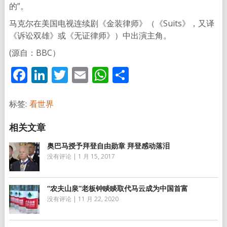
的”。
马克尔在美国电视连续剧《金装律师》（《Suits》，又译
《诉讼双雄》或《无证律师》）中出演主角。
(源自：BBC）
Facebook
LinkedIn
Twitter
Email
WhatsApp
分
享
标签:
看世界
奥巴马授予拜登自由勋章 拜登感动落泪
没有评论
|
1 月 15, 2017
“农夫山泉”老板钟睒睒取代马云成为中国首富
没有评论
|
11 月 22, 2020