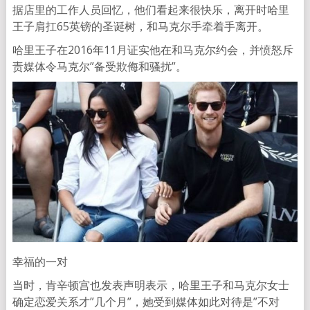
据店里的工作人员回忆，他们看起来很快乐，离开时哈里
王子肩扛65英镑的圣诞树，和马克尔手牵着手离开。
哈里王子在2016年11月证实他在和马克尔约会，并愤怒斥
责媒体令马克尔”备受欺侮和骚扰”。
幸福的一对
当时，肯辛顿宫也发表声明表示，哈里王子和马克尔女士
确定恋爱关系才”几个月”，她受到媒体如此对待是”不对