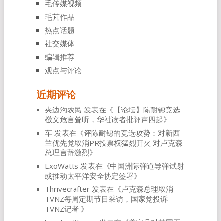
毛传媒视频
毛芃作品
热点话题
社交媒体
编辑推荐
观点与评论
近期评论
夹边沟农民
发表在《
【论坛】陈耐锶竞选
檄文危言耸听，华社读者批评声四起
》
车
发表在《
评陈耐锶的竞选攻势：对新西
兰优先党取消PR投票权猛烈开火 对卢克森
总理言辞激烈
》
ExoWatts
发表在《
中国洲际弹道导弹试射
或推动太平洋安全协定签署
》
Thrivecrafter
发表在《
卢克森总理取消
TVNZ每周定期节目采访，国家党投诉
TVNZ记者
》