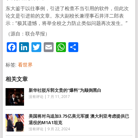
东大鉴于以往事例，引进了检查不当引用的软件，但此次
论文是引进前的文章。东大副校长兼理事石井洋二郎表
示：“极其遗憾，将举全校之力防止类似问题再次发生。”
（源自：联合早报）
Facebook
LinkedIn
Twitter
Email
WhatsApp
分
享
标签:
看世界
新华社驳斥郭文贵的“爆料”为颠倒黑白
没有评论
|
7 月 11, 2017
美国将对乌追加3.75亿美元军援 澳大利亚考虑提供已
退役的M1A1坦克
没有评论
|
9 月 22, 2024