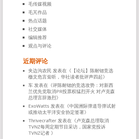
毛传媒视频
毛芃作品
热点话题
社交媒体
编辑推荐
观点与评论
近期评论
夹边沟农民
发表在《
【论坛】陈耐锶竞选
檄文危言耸听，华社读者批评声四起
》
车
发表在《
评陈耐锶的竞选攻势：对新西
兰优先党取消PR投票权猛烈开火 对卢克森
总理言辞激烈
》
ExoWatts
发表在《
中国洲际弹道导弹试射
或推动太平洋安全协定签署
》
Thrivecrafter
发表在《
卢克森总理取消
TVNZ每周定期节目采访，国家党投诉
TVNZ记者
》