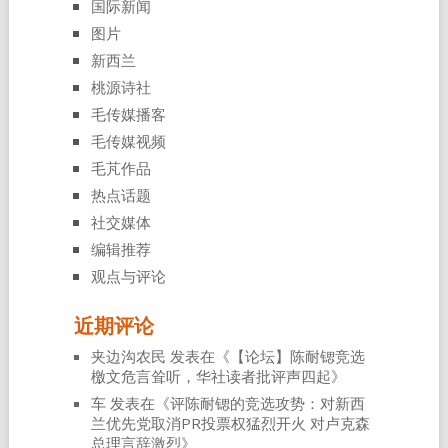
国际新闻
图片
新西兰
桃源诗社
毛传媒播客
毛传媒视频
毛芃作品
热点话题
社交媒体
编辑推荐
观点与评论
近期评论
夹边沟农民
发表在《
【论坛】陈耐锶竞选
檄文危言耸听，华社读者批评声四起
》
车
发表在《
评陈耐锶的竞选攻势：对新西
兰优先党取消PR投票权猛烈开火 对卢克森
总理言辞激烈
》