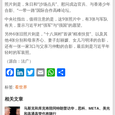
照片则是，朱日和“沙场点兵”、慰问戍边官兵、与香港少年
合影、“一带一路”国际合作高峰论坛。
中央社指出，值得注意的是，这9张照片中，有3张与军队
有关，显示习近平对“强军”与“强国”的愿望。
另外6张旧照片则是，“十八洞村”首谈“精准扶贫”、以及其
他4张分别和母亲齐心、妻子彭丽媛、女儿习明泽的合影，
还有一张一家3口与父亲习仲勳的合影，最后则是习近平年
轻时的军装照。
（源自：法广）
Facebook
LinkedIn
Twitter
Email
WhatsApp
分
享
标签:
看世界
马斯克和库克将陪同特朗普访华，思科、META、美光
和高通高管也将随行