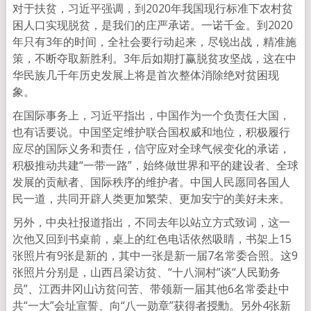
对于扶贫，习近平强调，到2020年我国现行标准下农村贫
困人口实现脱贫，是我们的庄严承诺。一诺千金。到2020
年只有3年的时间，全社会要行动起来，尽锐出战，精准施
策，不断夺取新胜利。3年后如期打赢脱贫攻坚战，这在中
华民族几千年历史发展上将是首次整体消除绝对贫困现
象。
在国际事务上，习近平指出，中国作为一个负责任大国，
也有话要说。中国坚定维护联合国权威和地位，积极履行
应尽的国际义务和责任，信守应对全球气候变化的承诺，
积极推动共建“一带一路”，始终做世界和平的建设者、全球
发展的贡献者、国际秩序的维护者。中国人民愿同各国人
民一道，共同开辟人类更加繁荣、更加安宁的美好未来。
另外，中央社报道指出，不同去年以站立方式致词，这一
次他又回到书桌前，桌上的红色电话依然吸睛，书架上15
张照片有9张是新的，其中一张是新一届7名常委合照。这9
张照片分别是，山西吕梁访贫、“十八洞村”谈“人民勤务
员”、江西井冈山访贫问苦、带领新一届其他6名常委赴中
共“一大”会址宣誓、向“八一勋章”获得者授勳。另外4张新