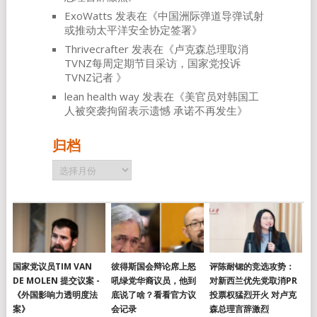
ExoWatts
发表在《
中国洲际弹道导弹试射
或推动太平洋安全协定签署
》
Thrivecrafter
发表在《
卢克森总理取消
TVNZ每周定期节目采访，国家党投诉
TVNZ记者
》
lean health way
发表在《
美官员对韩国工
人被突袭拘留表示遗憾 承诺不再发生
》
归档
归
档
国家党议员TIM VAN
彼得斯国会辩论席上怒
评陈耐锶的竞选攻势：
DE MOLEN 提交议案 -
吼绿党华裔议员，他到
对新西兰优先党取消PR
《外国影响力透明度法
底说了啥？看看官方议
投票权猛烈开火 对卢克
案》
会记录
森总理言辞激烈