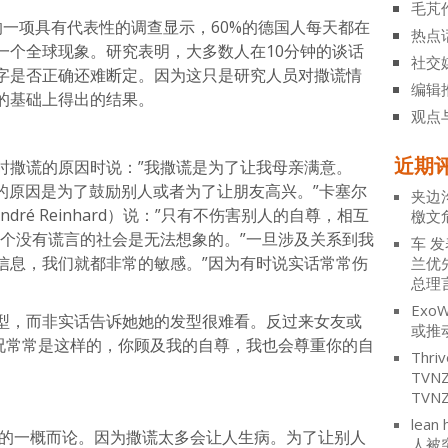
毛芃
arch的一项具有代表性的调查显示，60%的德国人每天都在
热点
一个全球现象。研究表明，大多数人在10分钟的谈话
社交
字是否正确还难断定。因为这只是研究人员对撒谎情
编辑
的基础上得出的结果。
观点
近期
时撒谎的原因时说：”我撒谎是为了让我母亲满意。
的原因是为了鼓励别人或者为了让朋友高兴。”卡塞尔
夹边
dré Reinhard）说：”只有不伤害别人的自尊，相互
檄文
一个没有谎言的社会是无法想象的。”一旦涉及关系到我
车
发
信息，我们就都非常的敏感。”因为有时说实话常常伤
兰优
总理
ExoW
型，而非实话告诉她她的发型很难看。反过来女友或
或推
情况常常是这样的，你顾及我的自尊，我也会尊重你的自
Thriv
TV
TVN
lean 
单的一概而论。因为撒谎太多会让人生病。为了让别人
人被