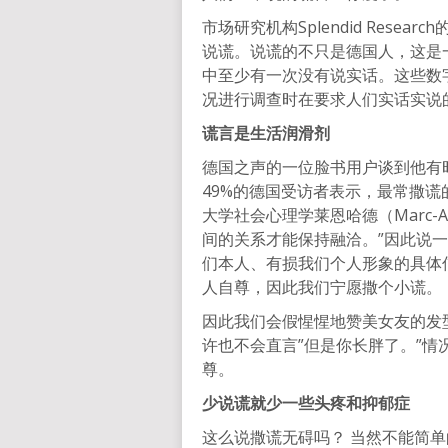
市场研究机构Splendid Rese
说谎。说谎的不只是德国人，这是
中至少有一次没有说实话。这些数
况进行调查时在要求人们实话实说
谎言是生活润滑剂
德国之声的一位脸书用户谈到他有
49%的德国受访者表示，最常撒谎
大学社会心理学莱恩哈德（Marc-An
间的关系才能保持融洽。”因此说
们本人、有损我们个人形象的具体
人自尊，因此我们宁愿撒个小谎。
因此我们会假惺惺地赞美女友的发
许也不会直言”但是你长胖了。”
尊。
少说谎就少一些头疼和抑郁症
这么说撒谎无碍吗？ 当然不能简