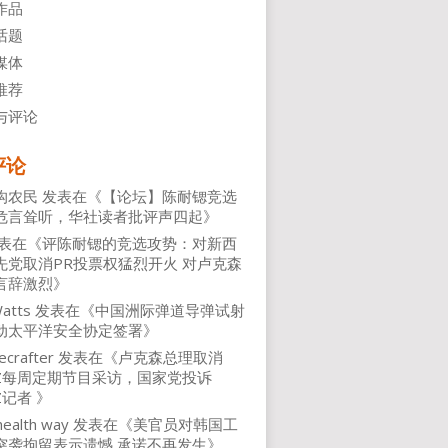
作品
话题
媒体
推荐
与评论
评论
沟农民
发表在《
【论坛】陈耐锶竞选
危言耸听，华社读者批评声四起
》
表在《
评陈耐锶的竞选攻势：对新西
先党取消PR投票权猛烈开火 对卢克森
言辞激烈
》
atts
发表在《
中国洲际弹道导弹试射
动太平洋安全协定签署
》
ecrafter
发表在《
卢克森总理取消
NZ每周定期节目采访，国家党投诉
Z记者
》
health way
发表在《
美官员对韩国工
突袭拘留表示遗憾 承诺不再发生
》