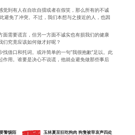
感觉到有人在自吹自擂或者在假笑，那么所有的不诚
因此避免了冲突。不过，我们本想与之接近的人，也因
方面需要谎言，但另一方面不诚实也有损我们的健康
我们究竟应该如何做才好呢？
少找借口和托词。或许简单的一句”我很抱歉”足以。此
起作用。谁要是决心不说谎，他就会避免做那些事后
atsApp
分
享
要警惕陌
玉林夏至狂吃狗肉 狗隻被宰哀声四处