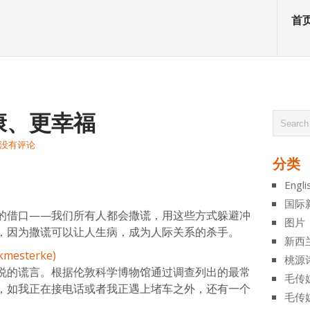
首
康、更幸福
没有评论
分类
atsApp
分
Engli
享
国际
的借口——我们所有人都会撒谎，用这些方式躲避冲
图片
，因为撒谎可以让人生病，成为人际关系的杀手。
新西
桃源
说的谎言。根据伦敦科学博物馆通过调查列出的最常
毛传
，如我正在接电话或者我正遇上堵车之外，还有一个
毛传