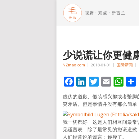
少说谎让你更健
NZmao com
|
2018-01-01
|
国际新闻
|
Facebook
LinkedIn
Twitter
Email
Wh
虚伪的道歉、假装感兴趣或者蹩脚
突矛盾。但是事情并没有那么简单
我一切都好！这是人们相互间最常
见谎言表，除了最常见的撒谎道歉
人们经常说的谎言：你瘦了。