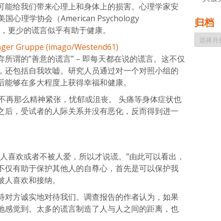
可能给我们带来心理上和身体上的损害。心理学家安
美国心理学协会（American Psychology
归档
究显示，更少的谎言似乎有助于健康。
归
档
所谓的”善意的谎言” – 即每天都在说的谎言。这不仅
，还包括自我吹嘘。研究人员通过对一个对照小组的
后能够在多大程度上获得幸福和健康。
不再那么精神紧张，忧郁或沮丧。 头痛等身体症状也
之后，受试者的人际关系并没有恶化，反而得到进一
被人喜欢或者不被人爱，所以才说谎。”由此可以看出，
不仅有助于保护其他人的自尊心，首先是可以保护我
被人喜欢和接纳。
待对方诚实地对待我们。调查报告的作者认为，如果
地感觉到。太多的谎言制造了人与人之间的距离，也