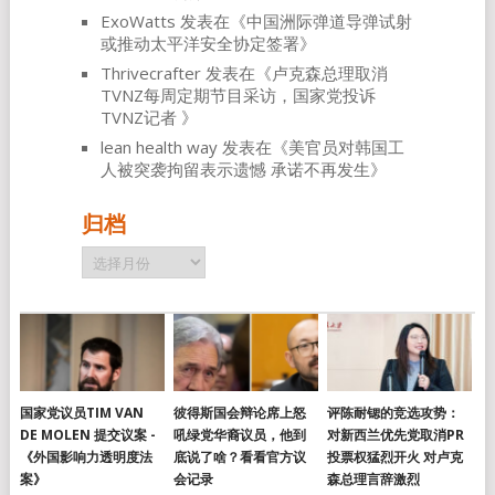
ExoWatts
发表在《
中国洲际弹道导弹试射
或推动太平洋安全协定签署
》
Thrivecrafter
发表在《
卢克森总理取消
TVNZ每周定期节目采访，国家党投诉
TVNZ记者
》
lean health way
发表在《
美官员对韩国工
人被突袭拘留表示遗憾 承诺不再发生
》
归档
归
档
国家党议员TIM VAN
彼得斯国会辩论席上怒
评陈耐锶的竞选攻势：
DE MOLEN 提交议案 -
吼绿党华裔议员，他到
对新西兰优先党取消PR
《外国影响力透明度法
底说了啥？看看官方议
投票权猛烈开火 对卢克
案》
会记录
森总理言辞激烈