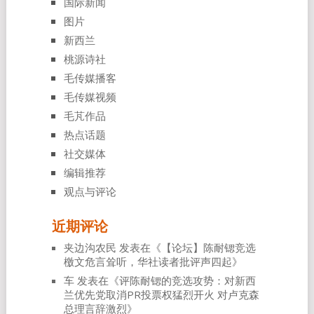
国际新闻
图片
新西兰
桃源诗社
毛传媒播客
毛传媒视频
毛芃作品
热点话题
社交媒体
编辑推荐
观点与评论
近期评论
夹边沟农民
发表在《
【论坛】陈耐锶竞选
檄文危言耸听，华社读者批评声四起
》
车
发表在《
评陈耐锶的竞选攻势：对新西
兰优先党取消PR投票权猛烈开火 对卢克森
总理言辞激烈
》