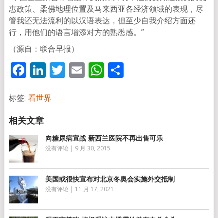
惠政策、柔佛地理位置及马来西亚各经济领域的表现，尽
管我还无法流利的以汉语表达，但至少自我介绍方面还
行，用他们的语言增添对方的熟悉感。”
（源自：联合早报）
Facebook
LinkedIn
Twitter
Email
WhatsApp
分
享
标签:
看世界
向糖尿病宣战 新西兰医院不再出售可乐
没有评论
|
9 月 30, 2015
美国或很快宣布对北京冬奥会实施外交抵制
没有评论
|
11 月 17, 2021