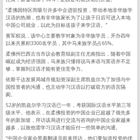
“柔佛因特区而吸引许多中企进驻投资，带动本地非华族学
汉语的热潮，也有非华族家长为了让孩子日后可进入本地
中国公司就业，以此为目标送孩子来学汉语。”
黄军权说，该中心主要教学对象为非华族学员，开办四年
以来共累积3300名学员，其中马来族学员占65%。
柔佛州巴西古当市议会教育组副主任尤南指出，随着中国
崛起成为经济强国，马来族只懂得说马来语与英语并不足
够，掌握到汉语才能有更佳竞争力。
依斯干达发展局城市规划资深副主席凯兹尔为了加强与中
国投资者的沟通，也主动学习汉语以打破双方的语言隔
阂。
52岁的凯兹尔学习汉语已一年，考获国际汉语水平第三等
级水平。他表示，在柔佛投资的中国企业已超越了领先多
年的新加坡，拜访该局进行交流与咨询的中国企业家越来
越多，以致他需学习汉语才能应付一些简单的沟通。
“中国企业家会带着翻译员前来拜访，他们要知道投资的优