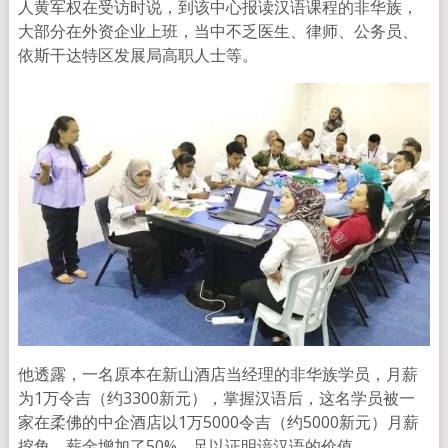
人黄军权在受访时说，到该中心报读汉语课程的非华族，
大部分在外资企业上班，当中不乏医生、律师、公务员、
依斯干达特区发展局高职人士等。
他透露，一名原本在新山酒店当经理的非华族学员，月薪
为1万令吉（约3300新元），掌握汉语后，这名学员被一
家在柔佛的中企酒店以1万5000令吉（约5000新元）月薪
挖角，薪金增加了50%，足以证明谙汉语的价值。