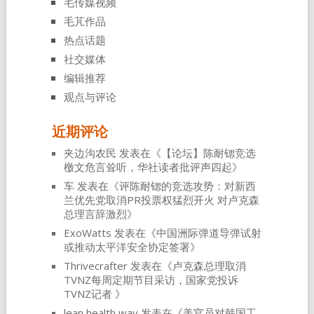
毛传媒视频
毛芃作品
热点话题
社交媒体
编辑推荐
观点与评论
近期评论
夹边沟农民
发表在《
【论坛】陈耐锶竞选
檄文危言耸听，华社读者批评声四起
》
车
发表在《
评陈耐锶的竞选攻势：对新西
兰优先党取消PR投票权猛烈开火 对卢克森
总理言辞激烈
》
ExoWatts
发表在《
中国洲际弹道导弹试射
或推动太平洋安全协定签署
》
Thrivecrafter
发表在《
卢克森总理取消
TVNZ每周定期节目采访，国家党投诉
TVNZ记者
》
lean health way
发表在《
美官员对韩国工