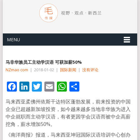
MENU
马非华族员工主动学汉语 可获加薪50%
NZmao com
|
2018-01-02
|
国际新闻
|
没有评论
Facebook
LinkedIn
Twitter
Email
WhatsApp
分
享
马来西亚柔佛州依斯干达特区蓬勃发展，前来投资的中国
企业已超越新加坡投资，如今越来越多当地非华族为进入
中企就职而主动学汉语，有者更因学会汉语而被中企高薪
挖角，薪水增加50%。
《南洋商报》报道，马来西亚坤冠国际汉语培训中心创办