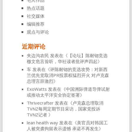
热点话题
社交媒体
编辑推荐
观点与评论
近期评论
夹边沟农民
发表在《
【论坛】陈耐锶竞选
檄文危言耸听，华社读者批评声四起
》
车
发表在《
评陈耐锶的竞选攻势：对新西
兰优先党取消PR投票权猛烈开火 对卢克森
总理言辞激烈
》
ExoWatts
发表在《
中国洲际弹道导弹试射
或推动太平洋安全协定签署
》
Thrivecrafter
发表在《
卢克森总理取消
TVNZ每周定期节目采访，国家党投诉
TVNZ记者
》
lean health way
发表在《
美官员对韩国工
人被突袭拘留表示遗憾 承诺不再发生
》