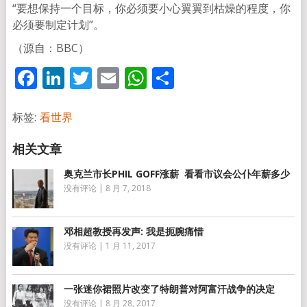
“要想保持一个目标，你必须要小心翼翼到枯燥的程度，你
必须要制定计划”。
（源自：BBC）
Facebook
LinkedIn
Twitter
Email
WhatsApp
分
享
标签:
看世界
奥克兰市长PHIL GOFF涨薪 看看市议会公仆年薪多少
没有评论
|
8 月 7, 2018
邓相超教授再发声: 我是扼腕痛惜
没有评论
|
1 月 11, 2017
一张迷你裙照片改变了特朗普对阿富汗战争的决定
没有评论
|
8 月 28, 2017