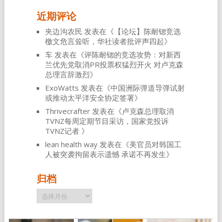
近期评论
夹边沟农民
发表在《
【论坛】陈耐锶竞选
檄文危言耸听，华社读者批评声四起
》
车
发表在《
评陈耐锶的竞选攻势：对新西
兰优先党取消PR投票权猛烈开火 对卢克森
总理言辞激烈
》
ExoWatts
发表在《
中国洲际弹道导弹试射
或推动太平洋安全协定签署
》
Thrivecrafter
发表在《
卢克森总理取消
TVNZ每周定期节目采访，国家党投诉
TVNZ记者
》
lean health way
发表在《
美官员对韩国工
人被突袭拘留表示遗憾 承诺不再发生
》
归档
归
档