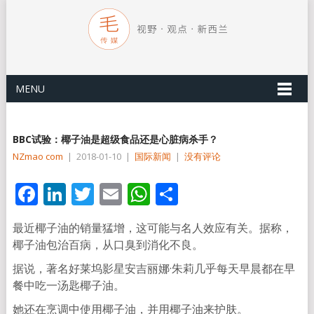
MENU
BBC试验：椰子油是超级食品还是心脏病杀手？
NZmao com
|
2018-01-10
|
国际新闻
|
没有评论
Facebook
LinkedIn
Twitter
Email
WhatsApp
分
享
最近椰子油的销量猛增，这可能与名人效应有关。据称，
椰子油包治百病，从口臭到消化不良。
据说，著名好莱坞影星安吉丽娜·朱莉几乎每天早晨都在早
餐中吃一汤匙椰子油。
她还在烹调中使用椰子油，并用椰子油来护肤。