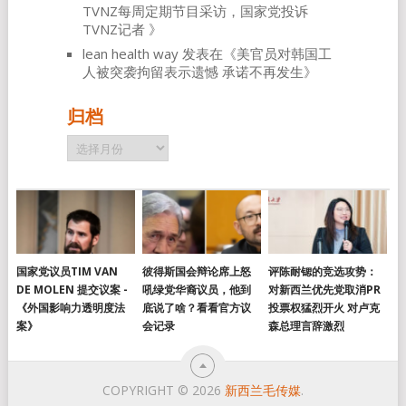
TVNZ每周定期节目采访，国家党投诉
TVNZ记者
》
lean health way
发表在《
美官员对韩国工
人被突袭拘留表示遗憾 承诺不再发生
》
归档
归
档
国家党议员TIM VAN
彼得斯国会辩论席上怒
评陈耐锶的竞选攻势：
DE MOLEN 提交议案 -
吼绿党华裔议员，他到
对新西兰优先党取消PR
《外国影响力透明度法
底说了啥？看看官方议
投票权猛烈开火 对卢克
案》
会记录
森总理言辞激烈
COPYRIGHT © 2026
新西兰毛传媒
.