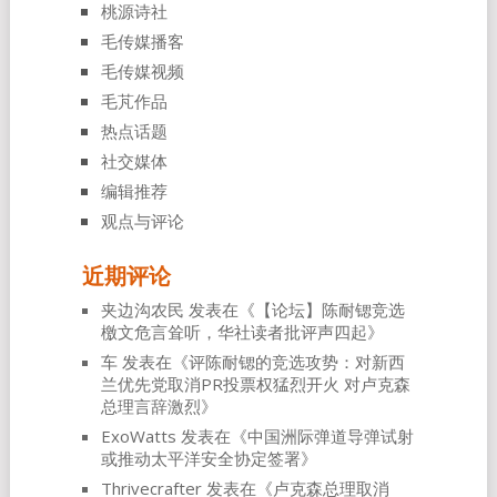
桃源诗社
毛传媒播客
毛传媒视频
毛芃作品
热点话题
社交媒体
编辑推荐
观点与评论
近期评论
夹边沟农民
发表在《
【论坛】陈耐锶竞选
檄文危言耸听，华社读者批评声四起
》
车
发表在《
评陈耐锶的竞选攻势：对新西
兰优先党取消PR投票权猛烈开火 对卢克森
总理言辞激烈
》
ExoWatts
发表在《
中国洲际弹道导弹试射
或推动太平洋安全协定签署
》
Thrivecrafter
发表在《
卢克森总理取消