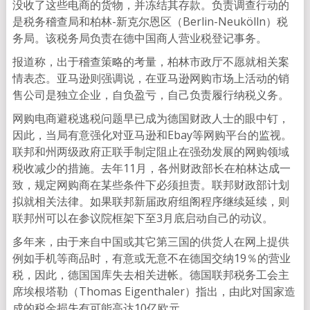
没收了这些电商的货物，并冻结其存款。负责调查行动的
是税务稽查局和柏林-新克尔恩区（Berlin-Neukölln）税
务局。该税务局负责在德中国商人营业税登记事务。
报道称，出于稽查策略的考量，柏林市政厅不愿就相关案
情表态。亚马逊则强调说，在亚马逊网购市场上活动的销
售公司是独立企业，自负盈亏，自己负责履行纳税义务。
网购电商避税逃税问题早已成为德国财政人士的眼中钉，
因此，当局有意强化对亚马逊和Ebay等网购平台的监视。
联邦和州两级政府正联手制定阻止在强劲发展的网购领域
税收减少的措施。去年11月，各州财政部长在柏林达成一
致，规定网购商在某些条件下必须担责。联邦财政部计划
拟就相关法律。如果联邦新届政府组阁程序继续延续，则
联邦州可以在参议院框架下至3月底启动自己的动议。
多年来，由于来自中国或其它第三国的供货人在网上提供
例如手机等商品时，有意或无意不在德国交纳19％的营业
税，因此，德国国库失去相关进帐。德国联邦税务工会主
席埃根塔勒（Thomas Eigenthaler）指出，由此对国家造
成的税金损失有可能高达10亿欧元。