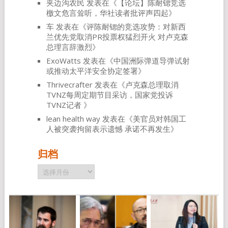
夹边沟农民
发表在《
【论坛】陈耐锶竞选
檄文危言耸听，华社读者批评声四起
》
车
发表在《
评陈耐锶的竞选攻势：对新西
兰优先党取消PR投票权猛烈开火 对卢克森
总理言辞激烈
》
ExoWatts
发表在《
中国洲际弹道导弹试射
或推动太平洋安全协定签署
》
Thrivecrafter
发表在《
卢克森总理取消
TVNZ每周定期节目采访，国家党投诉
TVNZ记者
》
lean health way
发表在《
美官员对韩国工
人被突袭拘留表示遗憾 承诺不再发生
》
归档
归
档