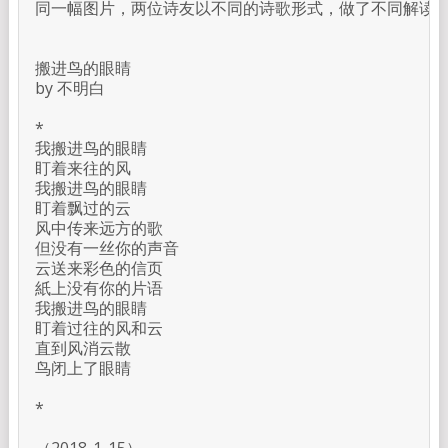
同一幅图片，两位诗友以不同的诗歌形式，做了不同解读。 
搬进鸟的眼睛

by 不明白

*

我搬进鸟的眼睛

盯着来往的风

我搬进鸟的眼睛

盯着飘过的云

风中传来远方的歌

但没有一丝你的声音

云送来彩色的信页

紙上没有你的片语

我搬进鸟的眼睛

盯着过往的风和云

直到风消云散

鸟闭上了眼睛

*
