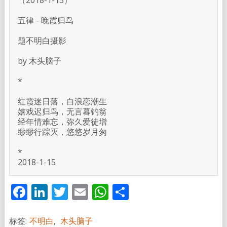
（2018-1-15）

五律 - 晚霞归鸟

题不明白摄影

by 木头脑子

*

红霞迷日落，白浪恋潮生

嬉戏迟归鸟，无言暮钓翁

经年情难忘，弥久爱徒增

缈缈行踪灭，悠悠岁月匆

*

2018-1-15
Facebook
LinkedIn
Twitter
Email
WhatsApp
分
享
标签:
不明白
,
木头脑子