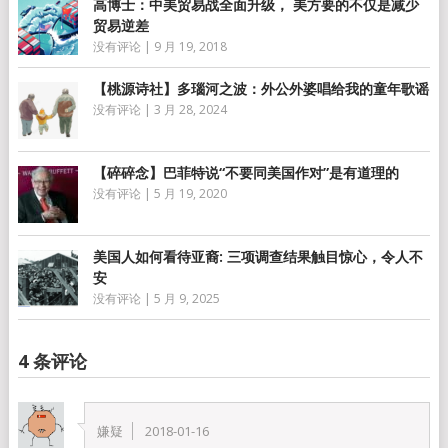
高博士：中美贸易战全面升级， 美方要的不仅是减少
贸易逆差
没有评论
|
9 月 19, 2018
【桃源诗社】多瑙河之波：外公外婆唱给我的童年歌谣
没有评论
|
3 月 28, 2024
【碎碎念】巴菲特说“不要同美国作对”是有道理的
没有评论
|
5 月 19, 2020
美国人如何看待亚裔: 三项调查结果触目惊心，令人不
安
没有评论
|
5 月 9, 2025
4 条评论
嫌疑
2018-01-16