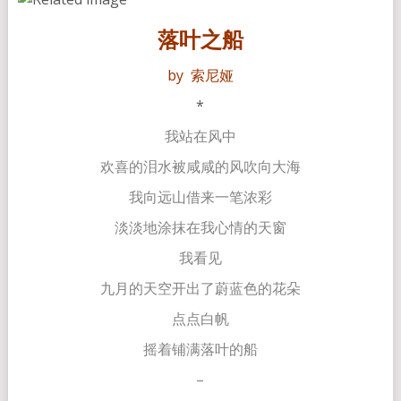
落叶之船
by 索尼娅
*
我站在风中
欢喜的泪水被咸咸的风吹向大海
我向远山借来一笔浓彩
淡淡地涂抹在我心情的天窗
我看见
九月的天空开出了蔚蓝色的花朵
点点白帆
摇着铺满落叶的船
–