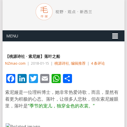
MENU
【桃源诗社 · 索尼娅】落叶之船
NZmao com
|
2018-01-15
|
桃源诗社
,
编辑推荐
|
4 条评论
Facebook
LinkedIn
Twitter
Email
WhatsApp
分
享
索尼娅是一位理科博士，她非常热爱诗歌，而且，显然有
着更为积极的心态。落叶，让很多人悲秋，但在索尼娅眼
里，落叶是
“
季节的宠儿，
独穿金色的衣裳。”