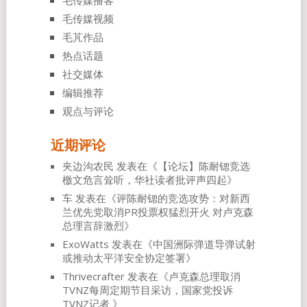
毛传媒播客
毛传媒视频
毛芃作品
热点话题
社交媒体
编辑推荐
观点与评论
近期评论
夹边沟农民
发表在《
【论坛】陈耐锶竞选
檄文危言耸听，华社读者批评声四起
》
车
发表在《
评陈耐锶的竞选攻势：对新西
兰优先党取消PR投票权猛烈开火 对卢克森
总理言辞激烈
》
ExoWatts
发表在《
中国洲际弹道导弹试射
或推动太平洋安全协定签署
》
Thrivecrafter
发表在《
卢克森总理取消
TVNZ每周定期节目采访，国家党投诉
TVNZ记者
》