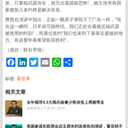
发。只要核武器存在，就无法逃脱核恐怖”。她主张所有国
家都加入条约将是解决良策。
费恩在演讲中指出，正如一颗原子弹毁灭了广岛一样，“现
在这一瞬间，日常就可能终结。我们正处在最接近核武器
被使用的时刻”，而通过条约“我们也来到了最靠近废核的地
方。有必要怀着希望取得胜利”。
（源自：联合早报）
Facebook
LinkedIn
Twitter
Email
WhatsApp
分
享
标签:
看世界
去年领导9.3大阅兵曲睿少将涉贪上周被带走
没有评论
|
7 月 31, 2016
美国参谋长联席会议主席米利发表告别演讲，誓言绝不