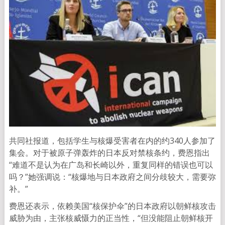
共同社报道，包括学生与核爆受害者在内的约340人参加了
集会。对于被原子弹轰炸的日本反对禁核条约，费恩指出
“难道不是认为在广岛和长崎以外，重复同样的错误也可以
吗？”她强调说：“核爆地与日本政府之间分歧较大，需要弥
补。”
费恩还表示，依赖美国“核保护伞”的日本政府以朝鲜核攻击
威胁为由，主张核威慑力的正当性，“但没能阻止朝鲜核开