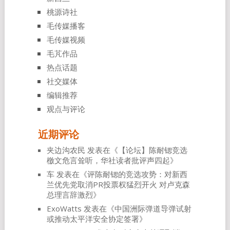
桃源诗社
毛传媒播客
毛传媒视频
毛芃作品
热点话题
社交媒体
编辑推荐
观点与评论
近期评论
夹边沟农民
发表在《
【论坛】陈耐锶竞选
檄文危言耸听，华社读者批评声四起
》
车
发表在《
评陈耐锶的竞选攻势：对新西
兰优先党取消PR投票权猛烈开火 对卢克森
总理言辞激烈
》
ExoWatts
发表在《
中国洲际弹道导弹试射
或推动太平洋安全协定签署
》