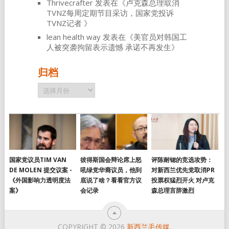
Thrivecrafter
发表在《
卢克森总理取消
TVNZ每周定期节目采访，国家党投诉
TVNZ记者
》
lean health way
发表在《
美官员对韩国工
人被突袭拘留表示遗憾 承诺不再发生
》
归档
归
档
国家党议员TIM VAN
彼得斯国会辩论席上怒
评陈耐锶的竞选攻势：
DE MOLEN 提交议案 -
吼绿党华裔议员，他到
对新西兰优先党取消PR
《外国影响力透明度法
底说了啥？看看官方议
投票权猛烈开火 对卢克
案》
会记录
森总理言辞激烈
COPYRIGHT © 2026
新西兰毛传媒
.