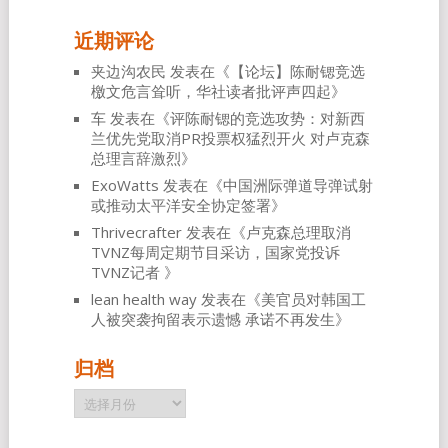
近期评论
夹边沟农民
发表在《
【论坛】陈耐锶竞选
檄文危言耸听，华社读者批评声四起
》
车
发表在《
评陈耐锶的竞选攻势：对新西
兰优先党取消PR投票权猛烈开火 对卢克森
总理言辞激烈
》
ExoWatts
发表在《
中国洲际弹道导弹试射
或推动太平洋安全协定签署
》
Thrivecrafter
发表在《
卢克森总理取消
TVNZ每周定期节目采访，国家党投诉
TVNZ记者
》
lean health way
发表在《
美官员对韩国工
人被突袭拘留表示遗憾 承诺不再发生
》
归档
归
档