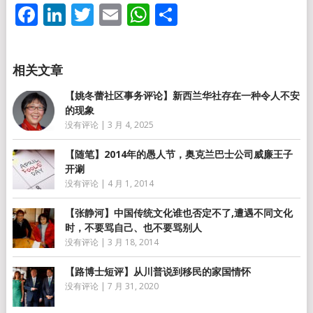
Facebook
LinkedIn
Twitter
Email
WhatsApp
分
享
【姚冬蕾社区事务评论】新西兰华社存在一种令人不安
的现象
没有评论
|
3 月 4, 2025
【随笔】2014年的愚人节，奥克兰巴士公司威廉王子
开涮
没有评论
|
4 月 1, 2014
【张静河】中国传统文化谁也否定不了,遭遇不同文化
时，不要骂自己、也不要骂别人
没有评论
|
3 月 18, 2014
【路博士短评】从川普说到移民的家国情怀
没有评论
|
7 月 31, 2020