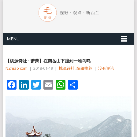
MENU
【桃源诗社 · 萧萧】在南岳山下撞到一堆鸟鸣
NZmao com
|
2018-01-19
|
桃源诗社
,
编辑推荐
|
没有评论
Facebook
LinkedIn
Twitter
Email
WhatsApp
分
享