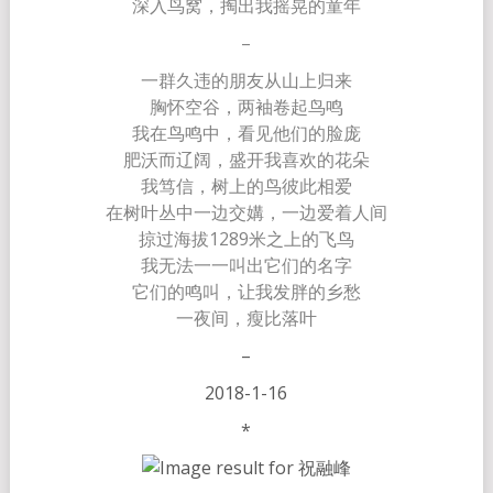
深入鸟窝，掏出我摇晃的童年
–
一群久违的朋友从山上归来
胸怀空谷，两袖卷起鸟鸣
我在鸟鸣中，看见他们的脸庞
肥沃而辽阔，盛开我喜欢的花朵
我笃信，树上的鸟彼此相爱
在树叶丛中一边交媾，一边爱着人间
掠过海拔1289米之上的飞鸟
我无法一一叫出它们的名字
它们的鸣叫，让我发胖的乡愁
一夜间，瘦比落叶
–
2018-1-16
*