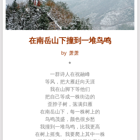
在南岳山下撞到一堆鸟鸣
by 萧萧
*
一群诗人在祝融峰
等风，把大雁赶向天涯
我在山脚下等他们
把自己等成一株街边的
歪脖子树，落满归雁
在南岳山下，每一株树上的
鸟鸣茂盛，颜色很乡愁
我撞到一堆鸟鸣，比我更高
在树上摇曳。我要爬上其中一株