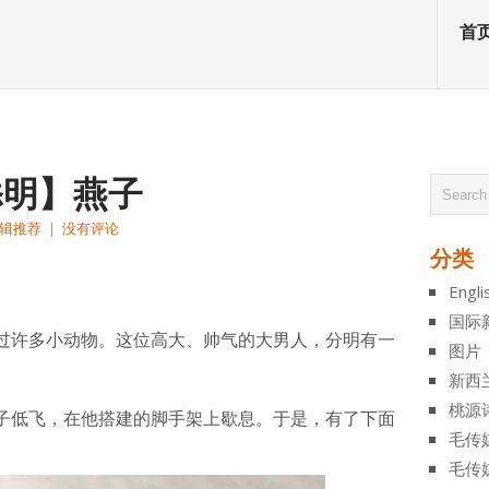
首
添明】燕子
辑推荐
|
没有评论
分类
atsApp
分
Engli
享
国际
过许多小动物。这位高大、帅气的大男人，分明有一
图片
新西
桃源
子低飞，在他搭建的脚手架上歇息。于是，有了下面
毛传
毛传