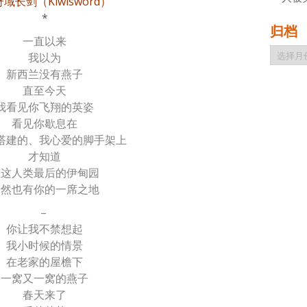
奇域长剑（Kiwisword）
*
归档
一直以来
归
我以为
档
新西兰没有燕子
直至今天
我看见你飞翔的英姿
看见你歇息在
搭建的、我心爱的脚手架上
才知道
在这人类最后的伊甸园
竟然也有你的一席之地
–
你让我不禁想起
我小时候的情景
在老家的屋檐下
一窝又一窝的燕子
春天来了