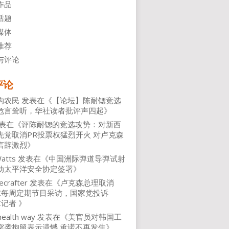
作品
话题
媒体
推荐
与评论
评论
沟农民
发表在《
【论坛】陈耐锶竞选
危言耸听，华社读者批评声四起
》
表在《
评陈耐锶的竞选攻势：对新西
先党取消PR投票权猛烈开火 对卢克森
言辞激烈
》
atts
发表在《
中国洲际弹道导弹试射
动太平洋安全协定签署
》
ecrafter
发表在《
卢克森总理取消
NZ每周定期节目采访，国家党投诉
Z记者
》
health way
发表在《
美官员对韩国工
突袭拘留表示遗憾 承诺不再发生
》