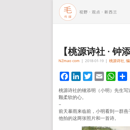
【桃源诗社 · 钟
NZmao com
|
2018-01-19
|
桃源诗社
,
编
Facebook
LinkedIn
Twitter
Email
Wh
桃源诗社的锺添明（小明）先生写
颗柔软的心。
–
前天暴雨来临前，小明看到一群燕
他拍的这两张照片和一首诗。