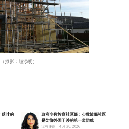
（摄影：锺添明）
atsApp
分
享
/ 落叶的
政府少数族裔社区部：少数族裔社区
是防御外国干涉的第一道防线
没有评论
|
4 月 30, 2026