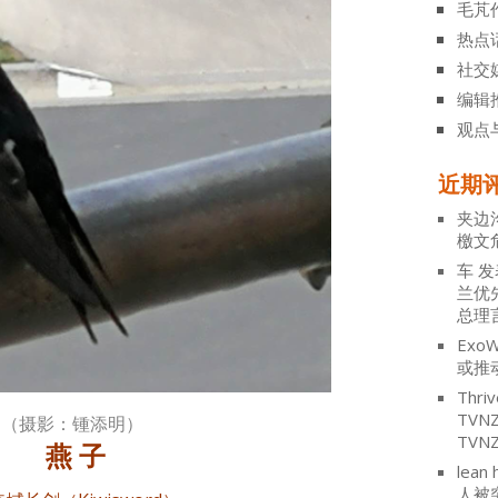
毛芃
热点
社交
编辑
观点
近期
夹边
檄文
车
发
兰优
总理
ExoW
或推
Thriv
TV
（摄影：锺添明）
TVN
燕 子
lean 
人被