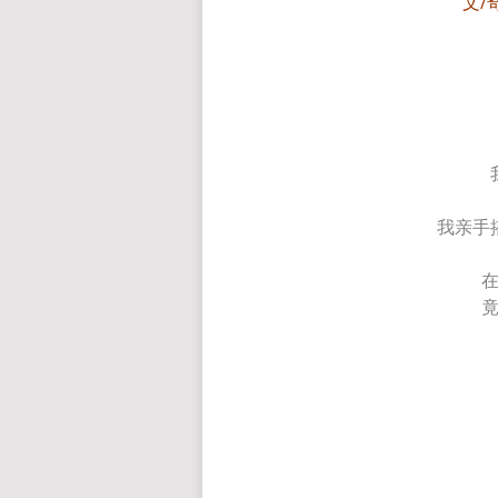
文/
我亲手