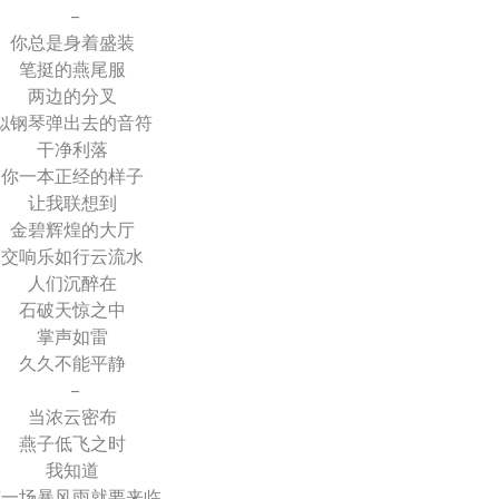
–
你总是身着盛装
笔挺的燕尾服
两边的分叉
似钢琴弹出去的音符
干净利落
你一本正经的样子
让我联想到
金碧辉煌的大厅
交响乐如行云流水
人们沉醉在
石破天惊之中
掌声如雷
久久不能平静
–
当浓云密布
燕子低飞之时
我知道
有一场暴风雨就要来临