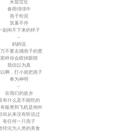
禾苗茁壮
春雨绵绵中
燕子衔泥
筑巢不停
一副闲不下来的样子
–
妈妈说
千万不要去捅燕子的窝
那样你会瞎掉眼睛
我信以为真
所以啊，打小就把燕子
奉为神明
–
在我们的故乡
没有什么是不能吃的
只有板凳和飞机是例外
但却从来没有听说过
有任何一只燕子
曾经沦为人类的美食