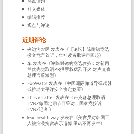
热点话题
社交媒体
编辑推荐
观点与评论
近期评论
夹边沟农民
发表在《
【论坛】陈耐锶竞选
檄文危言耸听，华社读者批评声四起
》
车
发表在《
评陈耐锶的竞选攻势：对新西
兰优先党取消PR投票权猛烈开火 对卢克森
总理言辞激烈
》
ExoWatts
发表在《
中国洲际弹道导弹试射
或推动太平洋安全协定签署
》
Thrivecrafter
发表在《
卢克森总理取消
TVNZ每周定期节目采访，国家党投诉
TVNZ记者
》
lean health way
发表在《
美官员对韩国工
人被突袭拘留表示遗憾 承诺不再发生
》