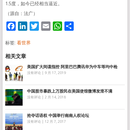
1.5度，如今已经相当逼近。
（源自：法广）
Facebook
LinkedIn
Twitter
Email
WhatsApp
分
享
标签:
看世界
美国扩大间谍指控 阿里巴巴腾讯华为中车等均中枪
没有评论
|
9 月 17, 2019
中国股市暴跌上万股民在美国使馆微博发泄不满
没有评论
|
2 月 14, 2018
抢夺话语权 中国举行南南人权论坛
没有评论
|
12 月 7, 2017