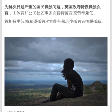
为解决日趋严重的国民孤独问题，英国政府特设孤独次
官
，由体育和公民社团事务次官特蕾西·克劳奇兼任。
首相特里莎·梅希望孤独次官能带领老少孤独者摆脱孤寂。