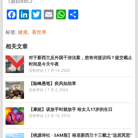
（源自BBC)
Facebook
LinkedIn
Twitter
Email
WhatsApp
分
享
标签:
健康
,
看世界
对于新西兰反外国干涉法案，您有何提议吗？提交截止
时间是今天午夜
没有评论
|
1 月 16, 2025
【险峰愚笔】疾风知劲草
没有评论
|
7 月 2, 2024
【康妮】该放手时就放手 给女儿17岁的生日
没有评论
|
5 月 18, 2016
【桃源诗社 · SAM殷】移居新西兰十三載之“远居冥思”