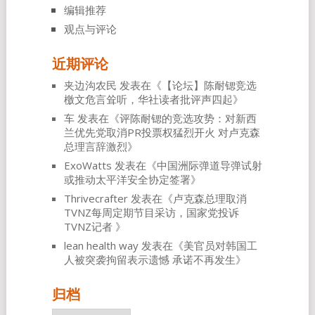
编辑推荐
观点与评论
近期评论
夹边沟农民
发表在《
【论坛】陈耐锶竞选
檄文危言耸听，华社读者批评声四起
》
车
发表在《
评陈耐锶的竞选攻势：对新西
兰优先党取消PR投票权猛烈开火 对卢克森
总理言辞激烈
》
ExoWatts
发表在《
中国洲际弹道导弹试射
或推动太平洋安全协定签署
》
Thrivecrafter
发表在《
卢克森总理取消
TVNZ每周定期节目采访，国家党投诉
TVNZ记者
》
lean health way
发表在《
美官员对韩国工
人被突袭拘留表示遗憾 承诺不再发生
》
归档