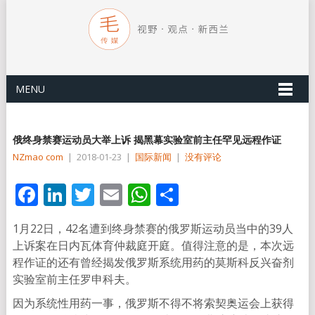
MENU
俄终身禁赛运动员大举上诉 揭黑幕实验室前主任罕见远程作证
NZmao com
|
2018-01-23
|
国际新闻
|
没有评论
Facebook
LinkedIn
Twitter
Email
WhatsApp
分
享
1月22日，42名遭到终身禁赛的俄罗斯运动员当中的39人
上诉案在日内瓦体育仲裁庭开庭。值得注意的是，本次远
程作证的还有曾经揭发俄罗斯系统用药的莫斯科反兴奋剂
实验室前主任罗申科夫。
因为系统性用药一事，俄罗斯不得不将索契奥运会上获得