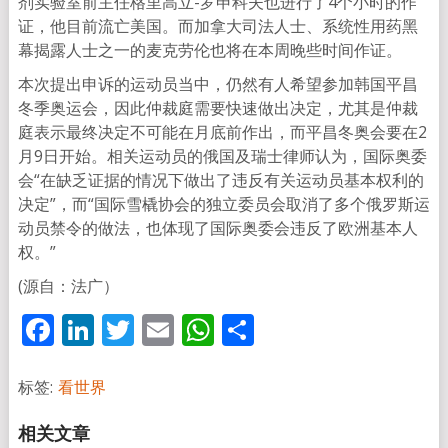
剂实验室前主任格里高立-罗申科夫也进行了4个小时的作
证，他目前流亡美国。而加拿大司法人士、系统性用药黑
幕揭露人士之一的麦克劳伦也将在本周晚些时间作证。
本次提出申诉的运动员当中，仍然有人希望参加韩国平昌
冬季奥运会，因此仲裁庭需要快速做出决定，尤其是仲裁
庭表示最终决定不可能在月底前作出，而平昌冬奥会要在2
月9日开始。相关运动员的俄国及瑞士律师认为，国际奥委
会“在缺乏证据的情况下做出了违反有关运动员基本权利的
决定”，而“国际雪橇协会的独立委员会取消了多个俄罗斯运
动员禁令的做法，也体现了国际奥委会违反了欧洲基本人
权。”
(源自：法广）
Facebook
LinkedIn
Twitter
Email
WhatsApp
分
享
标签:
看世界