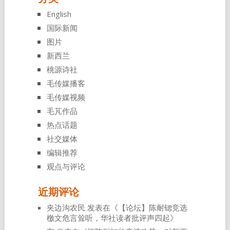
English
国际新闻
图片
新西兰
桃源诗社
毛传媒播客
毛传媒视频
毛芃作品
热点话题
社交媒体
编辑推荐
观点与评论
近期评论
夹边沟农民
发表在《
【论坛】陈耐锶竞选
檄文危言耸听，华社读者批评声四起
》