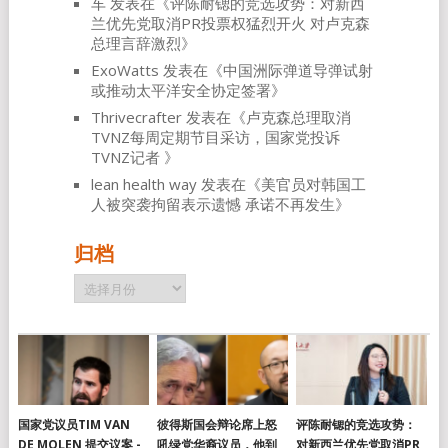
车
发表在《
评陈耐锶的竞选攻势：对新西
兰优先党取消PR投票权猛烈开火 对卢克森
总理言辞激烈
》
ExoWatts
发表在《
中国洲际弹道导弹试射
或推动太平洋安全协定签署
》
Thrivecrafter
发表在《
卢克森总理取消
TVNZ每周定期节目采访，国家党投诉
TVNZ记者
》
lean health way
发表在《
美官员对韩国工
人被突袭拘留表示遗憾 承诺不再发生
》
归档
归
档
国家党议员TIM VAN
彼得斯国会辩论席上怒
评陈耐锶的竞选攻势：
DE MOLEN 提交议案 -
吼绿党华裔议员，他到
对新西兰优先党取消PR