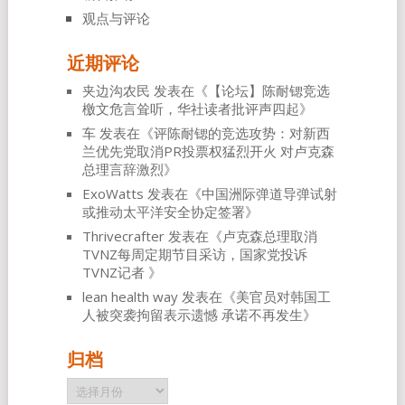
观点与评论
近期评论
夹边沟农民
发表在《
【论坛】陈耐锶竞选
檄文危言耸听，华社读者批评声四起
》
车
发表在《
评陈耐锶的竞选攻势：对新西
兰优先党取消PR投票权猛烈开火 对卢克森
总理言辞激烈
》
ExoWatts
发表在《
中国洲际弹道导弹试射
或推动太平洋安全协定签署
》
Thrivecrafter
发表在《
卢克森总理取消
TVNZ每周定期节目采访，国家党投诉
TVNZ记者
》
lean health way
发表在《
美官员对韩国工
人被突袭拘留表示遗憾 承诺不再发生
》
归档
归
档