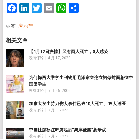
Facebook
LinkedIn
Twitter
Email
WhatsApp
分
享
标签:
房地产
【4月17日疫情】又有两人死亡，8人感染
没有评论
|
4 月 17, 2020
为何梅西大学学生刊物用毛泽东穿连衣裙做封面惹恼中
国留学生
没有评论
|
5 月 26, 2006
加拿大发生持刀伤人事件已致10人死亡、15人送医
没有评论
|
9 月 5, 2022
中国社媒标注IP属地后“离岸爱国”惹争议
没有评论
|
5 月 2, 2022