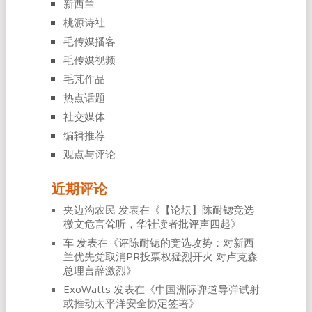
新西兰
桃源诗社
毛传媒播客
毛传媒视频
毛芃作品
热点话题
社交媒体
编辑推荐
观点与评论
近期评论
夹边沟农民
发表在《
【论坛】陈耐锶竞选
檄文危言耸听，华社读者批评声四起
》
车
发表在《
评陈耐锶的竞选攻势：对新西
兰优先党取消PR投票权猛烈开火 对卢克森
总理言辞激烈
》
ExoWatts
发表在《
中国洲际弹道导弹试射
或推动太平洋安全协定签署
》