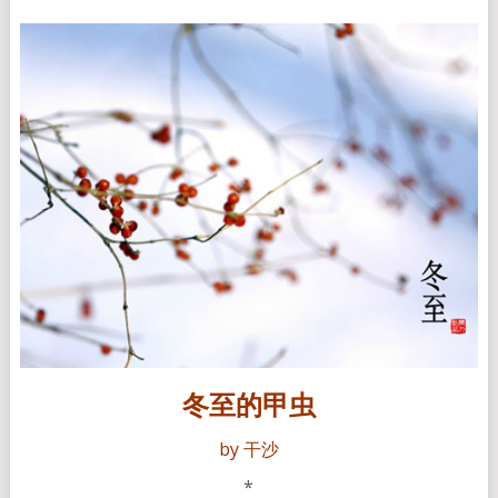
冬至的甲虫
by 干沙
*