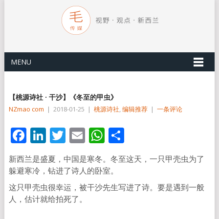
MENU
【桃源诗社 · 干沙】《冬至的甲虫》
NZmao com
|
2018-01-25
|
桃源诗社
,
编辑推荐
|
一条评论
Facebook
LinkedIn
Twitter
Email
WhatsApp
分
享
新西兰是盛夏，中国是寒冬。冬至这天，一只甲壳虫为了
躲避寒冷，钻进了诗人的卧室。
这只甲壳虫很幸运，被干沙先生写进了诗。要是遇到一般
人，
估计就给拍死了。