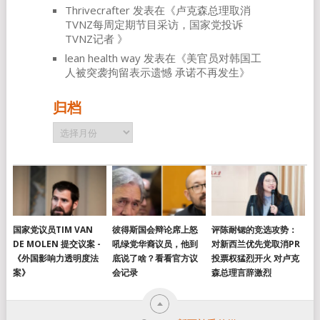
Thrivecrafter
发表在《
卢克森总理取消
TVNZ每周定期节目采访，国家党投诉
TVNZ记者
》
lean health way
发表在《
美官员对韩国工
人被突袭拘留表示遗憾 承诺不再发生
》
归档
归
档
国家党议员TIM VAN
彼得斯国会辩论席上怒
评陈耐锶的竞选攻势：
DE MOLEN 提交议案 -
吼绿党华裔议员，他到
对新西兰优先党取消PR
《外国影响力透明度法
底说了啥？看看官方议
投票权猛烈开火 对卢克
案》
会记录
森总理言辞激烈