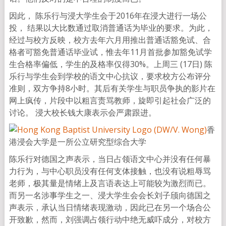
因此， 陈乐行与浸大学生会于2016年在浸大进行一场公
投， 结果以大比数通过取消普通话为毕业的要求。为此，
经过与校方反映，校方去年六月用推出普通话豁免试、合
格者可豁免普通话毕业试，惟去年11月首批参加豁免试学
生合格率偏低，学生的及格率仅得30%。上周三 (17日) 陈
乐行与学生会到学校的语文中心抗议，要求校方公布评分
准则，双方争持8小时。其后有关学生与职员争执的影片在
网上疯传，片段中以粗言责骂教师，旋即引起社会广泛的
讨论。 浸大校长钱大康表示会严肃跟进。
香
港浸会大学是一所公立研究型综合大学
陈乐行对德国之声表示，当日占领语文中心并没有任何暴
力行为，与中心职员没有任何支体接触，也没有说粗辱骂
老师，极其量是情绪上及言语表达上可能较为激烈而已。
而另一名涉事学生之一、浸大学生会会长刘子颀向德国之
声表示，承认当日情绪表现激动，因此已在另一个场合公
开致歉，然而，刘强调占领行动中绝无威吓成分，对校方