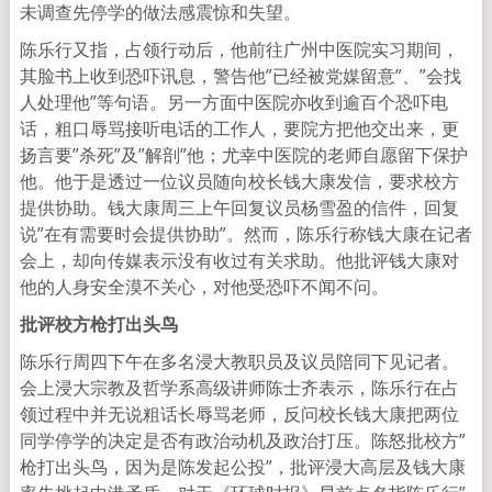
未调查先停学的做法感震惊和失望。
陈乐行又指，占领行动后，他前往广州中医院实习期间，
其脸书上收到恐吓讯息，警告他”已经被党媒留意”、”会找
人处理他”等句语。另一方面中医院亦收到逾百个恐吓电
话，粗口辱骂接听电话的工作人，要院方把他交出来，更
扬言要”杀死”及”解剖”他；尤幸中医院的老师自愿留下保护
他。他于是透过一位议员随向校长钱大康发信，要求校方
提供协助。钱大康周三上午回复议员杨雪盈的信件，回复
说”在有需要时会提供协助”。然而，陈乐行称钱大康在记者
会上，却向传媒表示没有收过有关求助。他批评钱大康对
他的人身安全漠不关心，对他受恐吓不闻不问。
批评校方枪打出头鸟
陈乐行周四下午在多名浸大教职员及议员陪同下见记者。
会上浸大宗教及哲学系高级讲师陈士齐表示，陈乐行在占
领过程中并无说粗话长辱骂老师，反问校长钱大康把两位
同学停学的决定是否有政治动机及政治打压。陈怒批校方”
枪打出头鸟，因为是陈发起公投”，批评浸大高层及钱大康