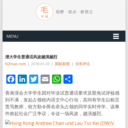
MENU
浸大学生普通话风波越演越烈
NZmao com
|
2018-01-26
|
国际新闻
|
没有评论
Facebook
LinkedIn
Twitter
Email
WhatsApp
分
享
香港浸会大学学生因对毕业试普通话要求及豁免试评核感
到不满，发起占领校内语文中心行动，其间有学生以粗言
责骂教师，校方勒令两名牵头占领的同学实时停学。该事
件掀起社会广泛争议，令这一场风波，越演越烈。