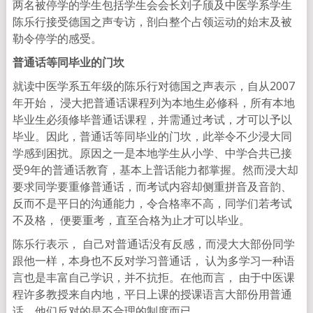
两名被停学的学生包括学生会会长刘子颀及中医学系学生
陈乐行接受德国之声专访，剖白整个占领运动的始末及被
勒令停学的感受。
普通话等同毕业的门坎
就读中医学系五年级的陈乐行对德国之声表示，自从2007
年开始， 浸大把普通话课程列为本地生必修科，所有本地
毕业生必须修毕普通话课程，并需通过考试，才可以予以
毕业。因此，普通话等同毕业的门坎，此举令不少浸大同
学感到困扰。原因之一是本地学生从小学、中学合共已接
受9年的普通话教育，基本上普话能力都掌握。然而浸大却
要求同学要重修普通话，而考试内容却侧重拼音及音韵、
反而不是平日的沟通能力，令合格率不高，同学们若考试
不及格， 便要重考，直至合格为止才可以毕业。
陈乐行表示， 自己对普通话没有反感，而浸大大部份同学
跟他一样，本身也不反对学习普通话， 认为多学习一种语
言也是丰富自己学识，并不抗拒。在他而言， 由于中医课
程许多教授来自内地，平日上课的授课语言大部份用普通
话。他们反对的是不合理的制度而已。