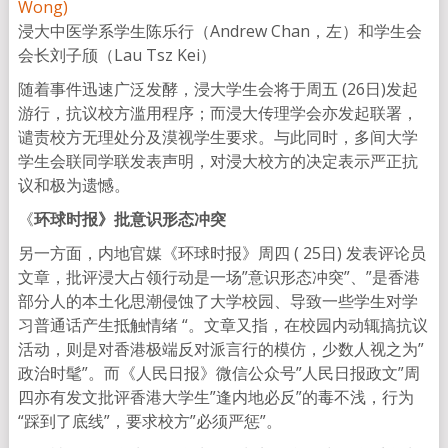
浸大中医学系学生陈乐行（Andrew Chan，左）和学生会
会长刘子颀（Lau Tsz Kei）
随着事件迅速广泛发酵，浸大学生会将于周五 (26日)发起
游行，抗议校方滥用程序；而浸大传理学会亦发起联署，
谴责校方无理处分及漠视学生要求。与此同时，多间大学
学生会联同学联发表声明，对浸大校方的决定表示严正抗
议和极为遗憾。
《
环球时报》批意识形态冲突
另一方面，内地官媒《环球时报》周四 ( 25日) 发表评论员
文章，批评浸大占领行动是一场”意识形态冲突”、”是香港
部分人的本土化思潮侵蚀了大学校园、导致一些学生对学
习普通话产生抵触情绪 “。文章又指，在校园内动辄搞抗议
活动，则是对香港极端反对派言行的模仿，少数人视之为”
政治时髦”。而《人民日报》微信公众号”人民日报政文”周
四亦有发文批评香港大学生”逢内地必反”的毒不浅，行为
“踩到了底线”，要求校方”必须严惩”。