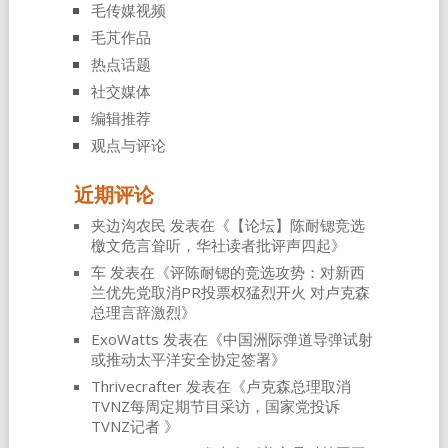
毛传媒视频
毛芃作品
热点话题
社交媒体
编辑推荐
观点与评论
近期评论
夹边沟农民
发表在《
【论坛】陈耐锶竞选
檄文危言耸听，华社读者批评声四起
》
车
发表在《
评陈耐锶的竞选攻势：对新西
兰优先党取消PR投票权猛烈开火 对卢克森
总理言辞激烈
》
ExoWatts
发表在《
中国洲际弹道导弹试射
或推动太平洋安全协定签署
》
Thrivecrafter
发表在《
卢克森总理取消
TVNZ每周定期节目采访，国家党投诉
TVNZ记者
》