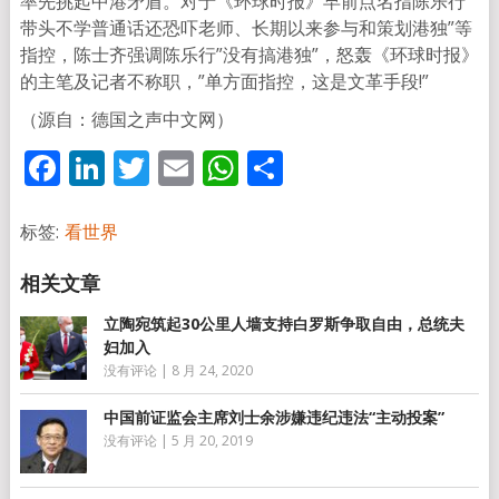
率先挑起中港矛盾。对于《环球时报》早前点名指陈乐行”
带头不学普通话还恐吓老师、长期以来参与和策划港独”等
指控，陈士齐强调陈乐行”没有搞港独”，怒轰《环球时报》
的主笔及记者不称职，”单方面指控，这是文革手段!”
（源自：德国之声中文网）
Facebook
LinkedIn
Twitter
Email
WhatsApp
分
享
标签:
看世界
立陶宛筑起30公里人墙支持白罗斯争取自由，总统夫
妇加入
没有评论
|
8 月 24, 2020
中国前证监会主席刘士余涉嫌违纪违法“主动投案”
没有评论
|
5 月 20, 2019