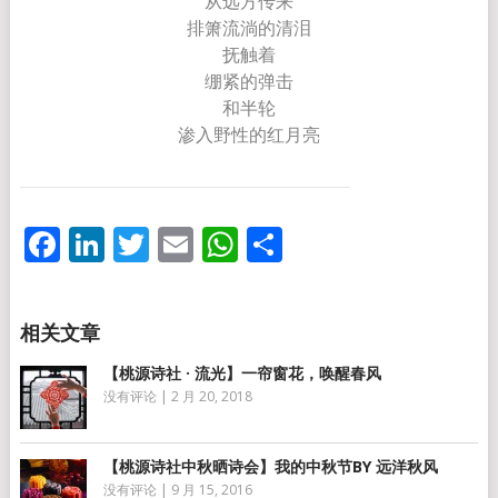
从远方传来
排箫流淌的清泪
抚触着
绷紧的弹击
和半轮
渗入野性的红月亮
Facebook
LinkedIn
Twitter
Email
WhatsApp
分
享
【桃源诗社 · 流光】一帘窗花，唤醒春风
没有评论
|
2 月 20, 2018
【桃源诗社中秋晒诗会】我的中秋节BY 远洋秋风
没有评论
|
9 月 15, 2016