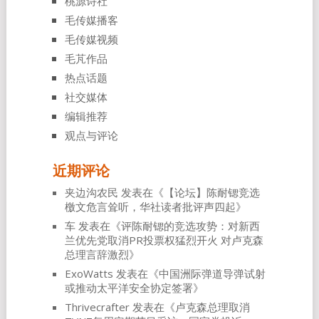
桃源诗社
毛传媒播客
毛传媒视频
毛芃作品
热点话题
社交媒体
编辑推荐
观点与评论
近期评论
夹边沟农民
发表在《
【论坛】陈耐锶竞选
檄文危言耸听，华社读者批评声四起
》
车
发表在《
评陈耐锶的竞选攻势：对新西
兰优先党取消PR投票权猛烈开火 对卢克森
总理言辞激烈
》
ExoWatts
发表在《
中国洲际弹道导弹试射
或推动太平洋安全协定签署
》
Thrivecrafter
发表在《
卢克森总理取消