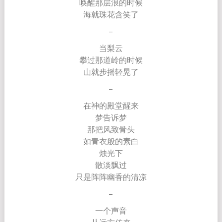
唤醒那层浪的时候
海就珠花含笑了
–
当梨云
攀过那道岭的时候
山就步摇轻晃了
–
在神的殿堂醒来
梦告诉梦
那把风致骨头
如青衣般的素白
烛光下
散淡飘过
只是阵阵幽香的清凉
–
一个声音