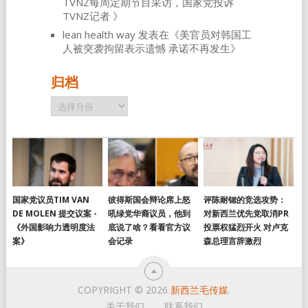
TVNZ每周定期节目采访，国家党投诉
TVNZ记者
》
lean health way
发表在《
美官员对韩国工
人被突袭拘留表示遗憾 承诺不再发生
》
归档
归
档
国家党议员TIM VAN
彼得斯国会辩论席上怒
评陈耐锶的竞选攻势：
DE MOLEN 提交议案 -
吼绿党华裔议员，他到
对新西兰优先党取消PR
《外国影响力透明度法
底说了啥？看看官方议
投票权猛烈开火 对卢克
案》
会记录
森总理言辞激烈
COPYRIGHT © 2026
新西兰毛传媒
.
关于我们
联系我们