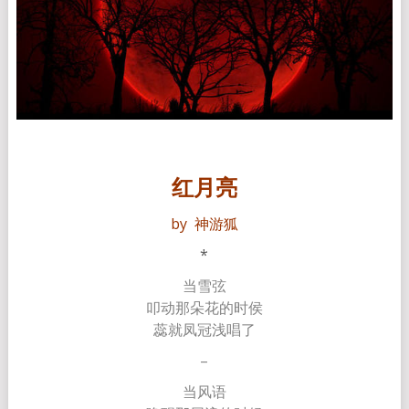
红月亮
by 神游狐
*
当雪弦
叩动那朵花的时侯
蕊就凤冠浅唱了
–
当风语