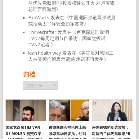
兰优先党取消PR投票权猛烈开火 对卢克森
总理言辞激烈
》
ExoWatts
发表在《
中国洲际弹道导弹试射
或推动太平洋安全协定签署
》
Thrivecrafter
发表在《
卢克森总理取消
TVNZ每周定期节目采访，国家党投诉
TVNZ记者
》
lean health way
发表在《
美官员对韩国工
人被突袭拘留表示遗憾 承诺不再发生
》
归档
归
档
国家党议员TIM VAN
彼得斯国会辩论席上怒
评陈耐锶的竞选攻势：
DE MOLEN 提交议案 -
吼绿党华裔议员，他到
对新西兰优先党取消PR