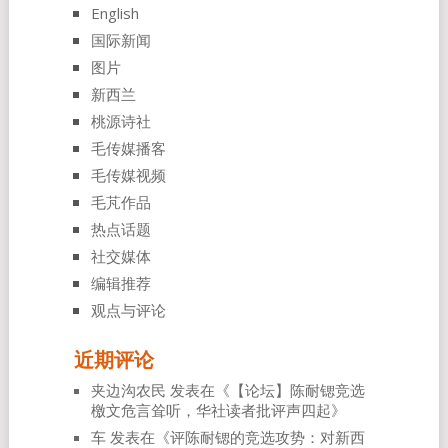
English
国际新闻
图片
新西兰
桃源诗社
毛传媒播客
毛传媒视频
毛芃作品
热点话题
社交媒体
编辑推荐
观点与评论
近期评论
夹边沟农民
发表在《
【论坛】陈耐锶竞选
檄文危言耸听，华社读者批评声四起
》
车
发表在《
评陈耐锶的竞选攻势：对新西