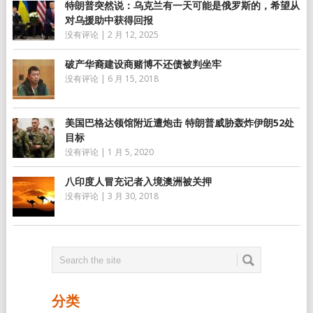
特朗普突然说：乌克兰有一天可能是俄罗斯的，希望从
对乌援助中获得回报
没有评论
|
2 月 12, 2025
破产华裔建设商赌博不还债被判坐牢
没有评论
|
6 月 15, 2018
美国巴格达领馆附近遭炮击 特朗普威胁轰炸伊朗52处
目标
没有评论
|
1 月 5, 2020
八印度人冒充记者入境澳洲被关押
没有评论
|
3 月 30, 2018
分类