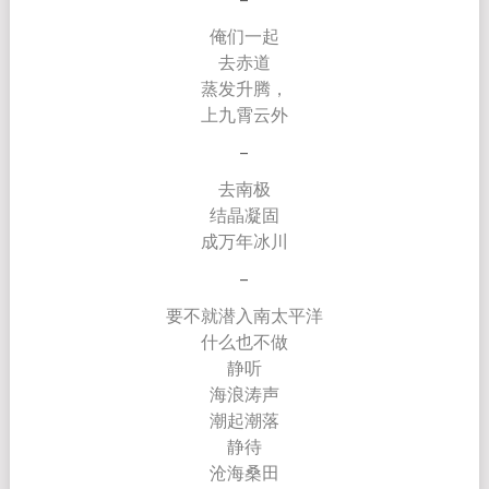
俺们一起
去赤道
蒸发升腾，
上九霄云外
–
去南极
结晶凝固
成万年冰川
–
要不就潜入南太平洋
什么也不做
静听
海浪涛声
潮起潮落
静待
沧海桑田