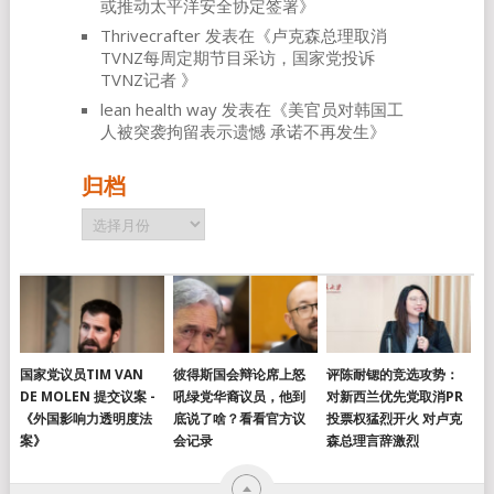
或推动太平洋安全协定签署
》
Thrivecrafter
发表在《
卢克森总理取消
TVNZ每周定期节目采访，国家党投诉
TVNZ记者
》
lean health way
发表在《
美官员对韩国工
人被突袭拘留表示遗憾 承诺不再发生
》
归档
归
档
国家党议员TIM VAN
彼得斯国会辩论席上怒
评陈耐锶的竞选攻势：
DE MOLEN 提交议案 -
吼绿党华裔议员，他到
对新西兰优先党取消PR
《外国影响力透明度法
底说了啥？看看官方议
投票权猛烈开火 对卢克
案》
会记录
森总理言辞激烈