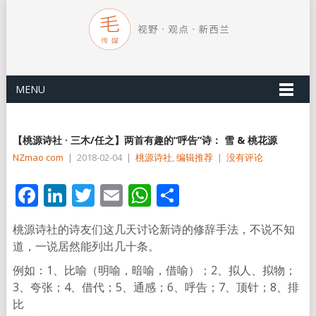
MENU
【桃源诗社 · 三木/任之】两首有趣的“呼告”诗： 雪 & 桃花源
NZmao com
|
2018-02-04
|
桃源诗社
,
编辑推荐
|
没有评论
Facebook
LinkedIn
Twitter
Email
WhatsApp
分
享
桃源诗社的诗友们这几天讨论新诗的修辞手法，不说不知
道，一说居然能列出几十条。
例如：1、比喻（明喻，暗喻，借喻）；2、拟人、拟物；
3、夸张；4、借代；5、通感；6、呼告；7、顶针；8、排
比