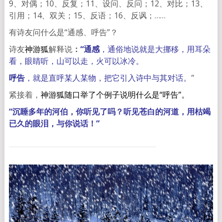
9、对偶；10、反复；11、设问、反问；12、对比；13、
引用；14、双关；15、反语；16、反讽；……
有诗友问什么是“通感、呼告”？
诗友
神游狐
解释说
：
“通感
，通俗地说就是大挪移，用耳朵
看，眼睛听，山可以走，火可以冰冷。
呼告
，就是直呼某人某物，把它引入诗中与其对话。
”
紧接着，
神游狐随口举了个例子说明什么是“呼告”。
“沉睡多年的河伯，你听见了吗？听见苍白的河道，用枯竭
已久的眼泪，与你说话！”