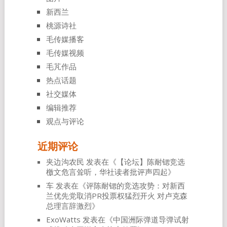
新西兰
桃源诗社
毛传媒播客
毛传媒视频
毛芃作品
热点话题
社交媒体
编辑推荐
观点与评论
近期评论
夹边沟农民
发表在《
【论坛】陈耐锶竞选
檄文危言耸听，华社读者批评声四起
》
车
发表在《
评陈耐锶的竞选攻势：对新西
兰优先党取消PR投票权猛烈开火 对卢克森
总理言辞激烈
》
ExoWatts
发表在《
中国洲际弹道导弹试射