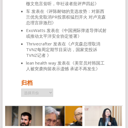
檄文危言耸听，华社读者批评声四起
》
车
发表在《
评陈耐锶的竞选攻势：对新西
兰优先党取消PR投票权猛烈开火 对卢克森
总理言辞激烈
》
ExoWatts
发表在《
中国洲际弹道导弹试射
或推动太平洋安全协定签署
》
Thrivecrafter
发表在《
卢克森总理取消
TVNZ每周定期节目采访，国家党投诉
TVNZ记者
》
lean health way
发表在《
美官员对韩国工
人被突袭拘留表示遗憾 承诺不再发生
》
归档
归
档