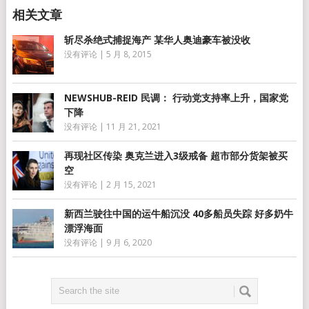
斩尽杀绝式捕捉海产 某华人奥迪豪车被没收
没有评论
|
5 月 8, 2015
NEWSHUB-REID 民调： 行动党支持率上升，国家党
下降
没有评论
|
11 月 21, 2021
再现社区传染 奥克兰进入3级戒备 超市部分货架被买
空
没有评论
|
2 月 15, 2021
新西兰驶往中国的运牛船沉没 40多船员失踪 好多奶牛
漂浮海面
没有评论
|
9 月 6, 2020