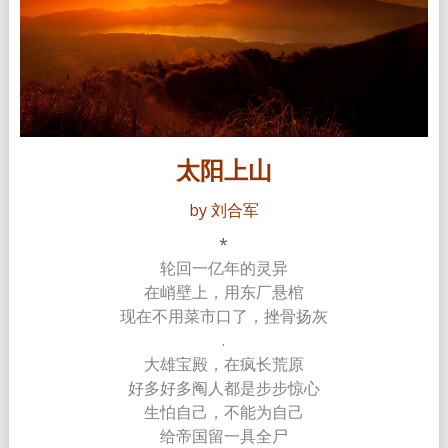
太阳上山
by 刘合军
*
轮回一亿年的灵异
在峭壁上，用东厂悬棺
现在不用菜市口了，挫骨扬灰
.
大雄宝殿，在疯长荒原
好多好多阄人都是步步惊心
生怕自己，不能为自己
给帝国留一具全尸