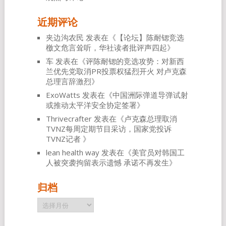
近期评论
夹边沟农民
发表在《
【论坛】陈耐锶竞选
檄文危言耸听，华社读者批评声四起
》
车
发表在《
评陈耐锶的竞选攻势：对新西
兰优先党取消PR投票权猛烈开火 对卢克森
总理言辞激烈
》
ExoWatts
发表在《
中国洲际弹道导弹试射
或推动太平洋安全协定签署
》
Thrivecrafter
发表在《
卢克森总理取消
TVNZ每周定期节目采访，国家党投诉
TVNZ记者
》
lean health way
发表在《
美官员对韩国工
人被突袭拘留表示遗憾 承诺不再发生
》
归档
归
档