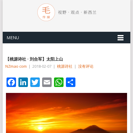
MENU
【桃源诗社 · 刘合军】太阳上山
NZmao com
|
2018-02-07
|
桃源诗社
|
没有评论
Facebook
LinkedIn
Twitter
Email
WhatsApp
分
享