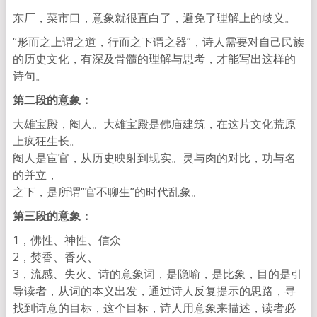
东厂，菜市口，意象就很直白了，避免了理解上的歧义。
“形而之上谓之道，行而之下谓之器”，
诗人需要对自己民族
的历史文化，有深及骨髓的理解与思考，
才能写出这样的
诗句。
第二段的意象：
大雄宝殿，阉人。大雄宝殿是佛庙建筑，在这片文化荒原
上疯狂生长。
阉人是宦官，从历史映射到现实。灵与肉的对比，功与名
的并立，
之下，是所谓“官不聊生”的时代乱象。
第三段的意象：
1，佛性、神性、信众
2，焚香、香火、
3，流感、失火、诗的意象词，是隐喻，是比象，目的是引
导读者，从词的本义出发，
通过诗人反复提示的思路，寻
找到诗意的目标，这个目标，
诗人用意象来描述，读者必