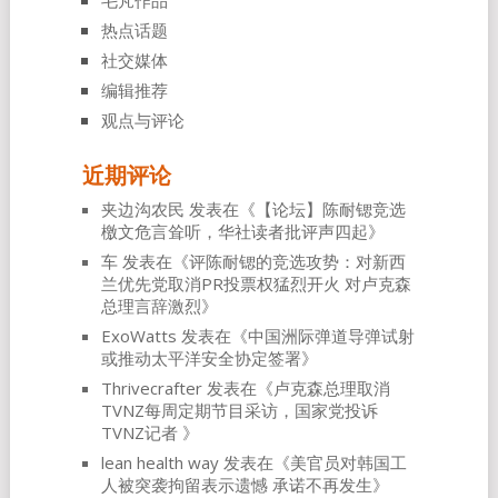
毛芃作品
热点话题
社交媒体
编辑推荐
观点与评论
近期评论
夹边沟农民
发表在《
【论坛】陈耐锶竞选
檄文危言耸听，华社读者批评声四起
》
车
发表在《
评陈耐锶的竞选攻势：对新西
兰优先党取消PR投票权猛烈开火 对卢克森
总理言辞激烈
》
ExoWatts
发表在《
中国洲际弹道导弹试射
或推动太平洋安全协定签署
》
Thrivecrafter
发表在《
卢克森总理取消
TVNZ每周定期节目采访，国家党投诉
TVNZ记者
》
lean health way
发表在《
美官员对韩国工
人被突袭拘留表示遗憾 承诺不再发生
》