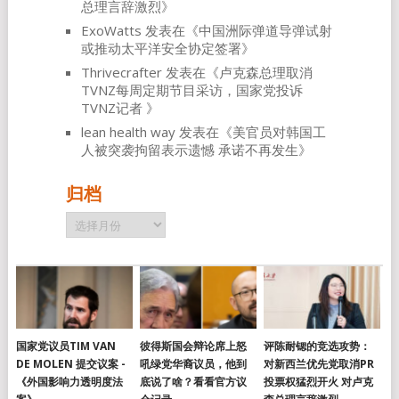
总理言辞激烈
》
ExoWatts
发表在《
中国洲际弹道导弹试射
或推动太平洋安全协定签署
》
Thrivecrafter
发表在《
卢克森总理取消
TVNZ每周定期节目采访，国家党投诉
TVNZ记者
》
lean health way
发表在《
美官员对韩国工
人被突袭拘留表示遗憾 承诺不再发生
》
归档
归
档
国家党议员TIM VAN
彼得斯国会辩论席上怒
评陈耐锶的竞选攻势：
DE MOLEN 提交议案 -
吼绿党华裔议员，他到
对新西兰优先党取消PR
《外国影响力透明度法
底说了啥？看看官方议
投票权猛烈开火 对卢克