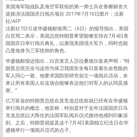
美国海军陆战队及海空军联组的第一师士兵在香榭丽舍大
道操演法国国庆日阅兵项目 2017年7月10日
图片：法新
社/AFP
法新社7日引述华盛顿邮报周二（6日）的报导指出，美国
白宫周二表示，美国总统特朗普希望能够安排在7月4日美
国国庆日举行阅兵典礼，以展现美国强大军力，同时也能
凸显他身为三军统帅的角色。
华盛顿邮报还指出，白宫发言人莎拉桑德尔发表声明：“特
朗普总统完全与这些为保卫我国安全每日冒着生命危险的
军人同心一致。他要求国防部研究创立一项阅兵活动，未
来让所有美国人在这场合能够表达他们对军人的认同及感
谢。”
亿万富翁的特朗普总统在其竞选总统前就已经有在华盛顿
举行阅兵的概念，他宣称，特别是对于去年法国国庆日马
克龙总统以大阵仗的法国军队阅兵仪式接待他感到印象深
刻。之后，特朗普就提及这个7月4日美国独立纪念日在华
盛顿举行一项阅兵仪式的点子。