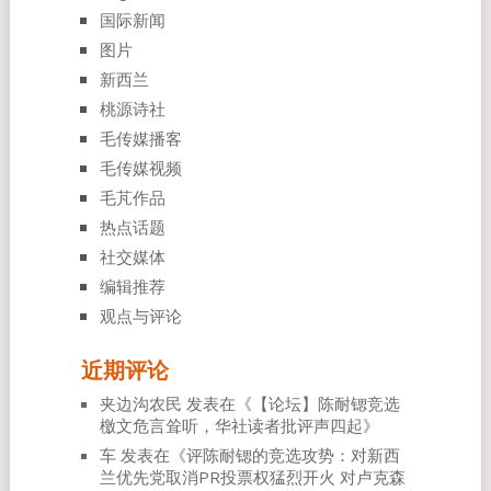
国际新闻
图片
新西兰
桃源诗社
毛传媒播客
毛传媒视频
毛芃作品
热点话题
社交媒体
编辑推荐
观点与评论
近期评论
夹边沟农民
发表在《
【论坛】陈耐锶竞选
檄文危言耸听，华社读者批评声四起
》
车
发表在《
评陈耐锶的竞选攻势：对新西
兰优先党取消PR投票权猛烈开火 对卢克森