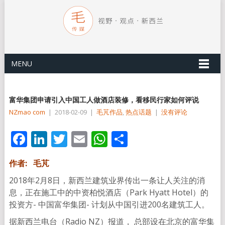
MENU
富华集团申请引入中国工人做酒店装修，看移民行家如何评说
NZmao com
|
2018-02-09
|
毛芃作品
,
热点话题
|
没有评论
Facebook
LinkedIn
Twitter
Email
WhatsApp
分
享
作者: 毛芃
2018年2月8日，新西兰建筑业界传出一条让人关注的消
息，正在施工中的中资柏悦酒店（Park Hyatt Hotel）的
投资方- 中国富华集团- 计划从中国引进200名建筑工人。
据新西兰电台（Radio NZ）报道， 总部设在北京的富华集