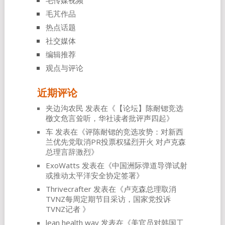
毛传媒视频
毛芃作品
热点话题
社交媒体
编辑推荐
观点与评论
近期评论
夹边沟农民
发表在《
【论坛】陈耐锶竞选
檄文危言耸听，华社读者批评声四起
》
车
发表在《
评陈耐锶的竞选攻势：对新西
兰优先党取消PR投票权猛烈开火 对卢克森
总理言辞激烈
》
ExoWatts
发表在《
中国洲际弹道导弹试射
或推动太平洋安全协定签署
》
Thrivecrafter
发表在《
卢克森总理取消
TVNZ每周定期节目采访，国家党投诉
TVNZ记者
》
lean health way
发表在《
美官员对韩国工