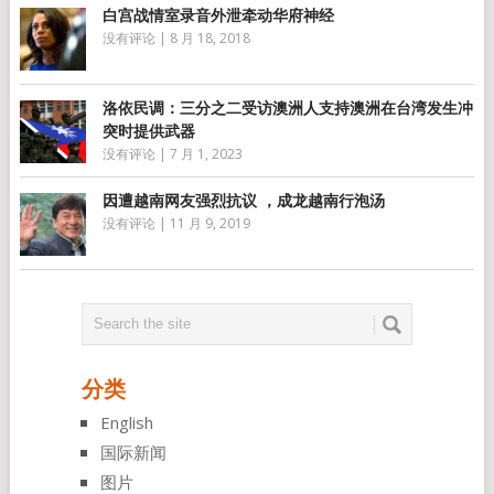
白宫战情室录音外泄牵动华府神经
没有评论
|
8 月 18, 2018
洛依民调：三分之二受访澳洲人支持澳洲在台湾发生冲
突时提供武器
没有评论
|
7 月 1, 2023
因遭越南网友强烈抗议 ，成龙越南行泡汤
没有评论
|
11 月 9, 2019
分类
English
国际新闻
图片