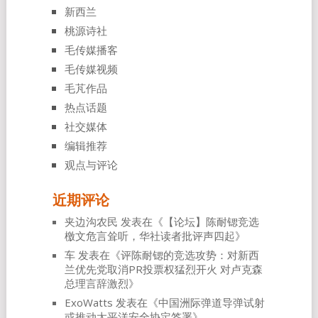
新西兰
桃源诗社
毛传媒播客
毛传媒视频
毛芃作品
热点话题
社交媒体
编辑推荐
观点与评论
近期评论
夹边沟农民
发表在《
【论坛】陈耐锶竞选
檄文危言耸听，华社读者批评声四起
》
车
发表在《
评陈耐锶的竞选攻势：对新西
兰优先党取消PR投票权猛烈开火 对卢克森
总理言辞激烈
》
ExoWatts
发表在《
中国洲际弹道导弹试射
或推动太平洋安全协定签署
》