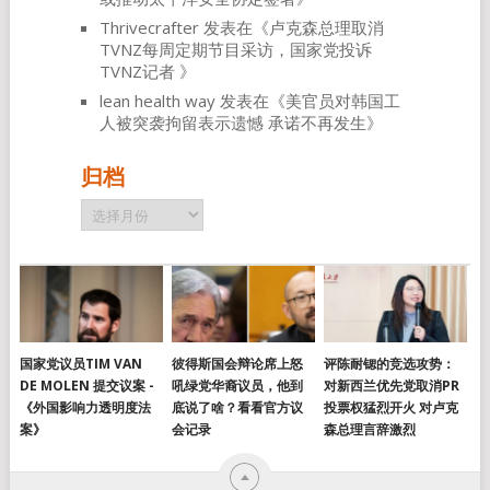
Thrivecrafter
发表在《
卢克森总理取消
TVNZ每周定期节目采访，国家党投诉
TVNZ记者
》
lean health way
发表在《
美官员对韩国工
人被突袭拘留表示遗憾 承诺不再发生
》
归档
归
档
国家党议员TIM VAN
彼得斯国会辩论席上怒
评陈耐锶的竞选攻势：
DE MOLEN 提交议案 -
吼绿党华裔议员，他到
对新西兰优先党取消PR
《外国影响力透明度法
底说了啥？看看官方议
投票权猛烈开火 对卢克
案》
会记录
森总理言辞激烈