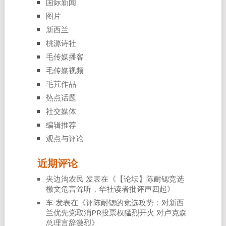
国际新闻
图片
新西兰
桃源诗社
毛传媒播客
毛传媒视频
毛芃作品
热点话题
社交媒体
编辑推荐
观点与评论
近期评论
夹边沟农民
发表在《
【论坛】陈耐锶竞选
檄文危言耸听，华社读者批评声四起
》
车
发表在《
评陈耐锶的竞选攻势：对新西
兰优先党取消PR投票权猛烈开火 对卢克森
总理言辞激烈
》