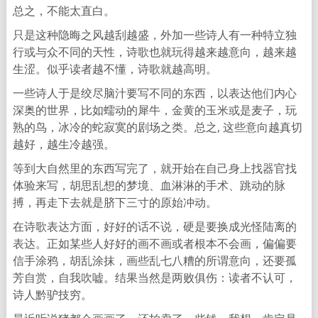
总之，不能太直白。
只是这种隐晦之风越刮越盛，外加一些诗人有一种特立独
行或与众不同的天性，诗歌也就玩得越来越意向，越来越
生涩。似乎读者越不懂，诗歌就越高明。
一些诗人于是绞尽脑汁要写不同的东西，以表达他们内心
深奥的世界，比如蠕动的犀牛，金黄的玉米或是麦子，玩
熟的鸟，冰冷的蛇寂寞的剧场之类。总之, 这些意向越真切
越好，越生冷越强。
等到大自然里的东西写完了，就开始在自己身上找器官找
体验来写，胡思乱想的梦境、血淋淋的手术、跳动的脉
搏，再走下去就是脐下三寸的原始冲动。
在诗歌表达方面，好好的话不说，硬是要换成光怪陆离的
表达。正如某些人好好的画不画或者根本不会画，偏偏要
信手涂鸦，胡乱涂抹，画些乱七八糟的所谓意向，还要孤
芳自赏，自我吹嘘。结果当然是两败俱伤：读者不认可，
诗人黔驴技穷。