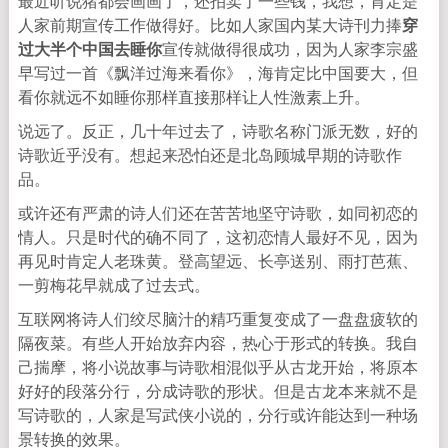
最近听说猪都会画画了，还拍卖了一些钱，我想，肯定是
人家前期宣传工作做得好。比如人家国内某大诗刊力捧
穿
过大半个中国去睡你
宣传就做得很成功，因为人家李宗盛
早写过一首《飘洋过海来看你》，海肯定比中国要大，但
看你就远不如睡你那样直接那样让人性激素上升。
说远了。反正，几十年过去了，诗歌名称门派无数，好的
诗歌近乎没有。想起来恐怕还是北岛顾城早期的诗歌作
品。
或许还有严肃的诗人们还在苦苦地坚守诗歌，如同初恋的
情人。只是时代的确不同了，这初恋情人最好不见，因为
再见时肯定人老珠黄。登高望远、长亭送别、雨打芭蕉、
一剪梅花早就成了过去式。
互联网将诗人们绞尽脑汁的精巧重复变成了一盘盘疲软的
隔夜菜。有些人开始放弃内容，热心于形式的转换。我自
己揣摩，将小说故事与诗歌相混似乎从古龙开始，将原本
好好的段落分行，分成诗歌的形状。但是古龙本来就不是
写诗歌的，人家是写武侠小说的，分行或许能达到一种场
景转换的效果。