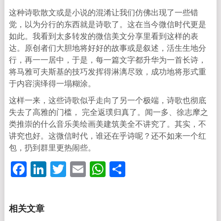
这种诗歌散文或是小说的混淆让我们仿佛出现了一些错
觉，以为分行的东西就是诗歌了。这在当今微信时代更是
如此。我看到太多转发的微信美文分享里看到这样的表
达。原创者们大胆地将好好的故事或是叙述，活生生地分
行，再一一居中，于是，每一篇文字都升华为一首长诗，
将马雅可夫斯基的技巧发挥得淋漓尽致，成功地将形式重
于内容演绎得一塌糊涂。
这样一来，这些诗歌似乎走向了另一个极端，诗歌也彻底
失去了高雅的门槛， 完全返璞归真了。闻一多、徐志摩之
类推崇的什么音乐美绘画美建筑美全不讲究了。其实，不
讲究也好。这微信时代，谁还在乎诗呢？还不如来一个红
包，扔到群里更热闹些。
Facebook
LinkedIn
Twitter
Email
WhatsApp
分
享