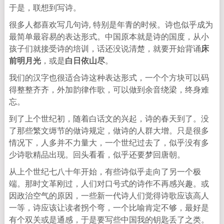
于是，联想到写诗。
很多人都喜欢写几句诗, 特别是年青的时候。诗也似乎成为
最简单最容易的表达形式。中国原本就是诗的国度，从小
孩子们就接受诗的培训，话还没说清楚，就要开始背诵
床
前明月光
，或是
白日依山尽
。
我们的汉字也很适合诗这种表达形式，一个个方块可以码
得整整齐齐，外加韵律作歌，可以做到余音绕梁，终身难
忘。
到了上个世纪初，随着白话文的兴起，诗的春天到了。没
了那些繁文缛节的做诗规定，做诗的人群大增。只是很多
情况下，人多并不力量大，一个世纪过去了，似乎没有多
少诗歌精品出现。回头看看，似乎还要梦回唐朝。
从上个世纪七八十年开始，有些诗似乎走向了另一个极
端。那时文革刚过，人们对口号式的诗作不再感兴趣。或
因政治空气的原因，一些新一代诗人们觉得诗歌应该高人
一等，诗应该让读者拐个弯，一个比喻肯定不够，最好是
有个双关或是通感，于是要写些中国我的钥匙丢了之类。