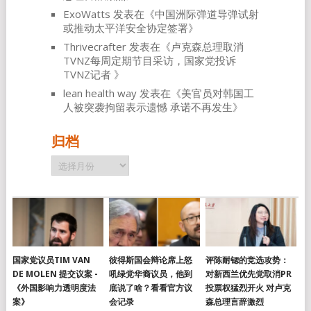
ExoWatts
发表在《
中国洲际弹道导弹试射
或推动太平洋安全协定签署
》
Thrivecrafter
发表在《
卢克森总理取消
TVNZ每周定期节目采访，国家党投诉
TVNZ记者
》
lean health way
发表在《
美官员对韩国工
人被突袭拘留表示遗憾 承诺不再发生
》
归档
归
档
国家党议员TIM VAN
彼得斯国会辩论席上怒
评陈耐锶的竞选攻势：
DE MOLEN 提交议案 -
吼绿党华裔议员，他到
对新西兰优先党取消PR
《外国影响力透明度法
底说了啥？看看官方议
投票权猛烈开火 对卢克
案》
会记录
森总理言辞激烈