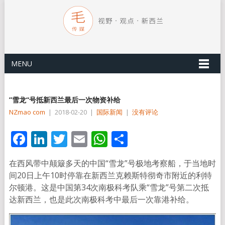
MENU
”雪龙“号抵新西兰最后一次物资补给
NZmao com
|
2018-02-20
|
国际新闻
|
没有评论
Facebook
LinkedIn
Twitter
Email
WhatsApp
分
享
在西风带中颠簸多天的中国“雪龙”号极地考察船，于当地时
间20日上午10时停靠在新西兰克赖斯特彻奇市附近的利特
尔顿港。这是中国第34次南极科考队乘“雪龙”号第二次抵
达新西兰，也是此次南极科考中最后一次靠港补给。