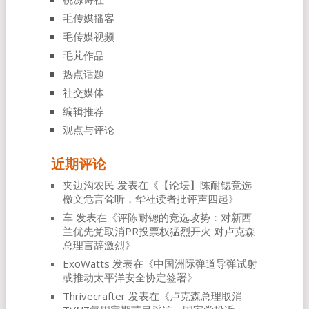
毛传媒播客
毛传媒视频
毛芃作品
热点话题
社交媒体
编辑推荐
观点与评论
近期评论
夹边沟农民
发表在《
【论坛】陈耐锶竞选
檄文危言耸听，华社读者批评声四起
》
车
发表在《
评陈耐锶的竞选攻势：对新西
兰优先党取消PR投票权猛烈开火 对卢克森
总理言辞激烈
》
ExoWatts
发表在《
中国洲际弹道导弹试射
或推动太平洋安全协定签署
》
Thrivecrafter
发表在《
卢克森总理取消