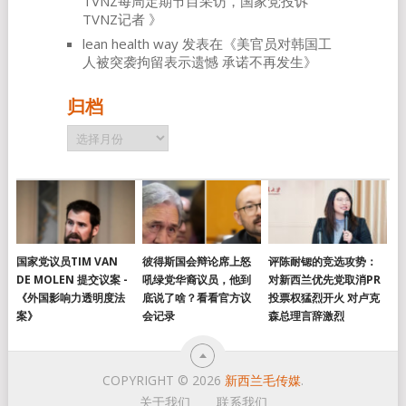
TVNZ每周定期节目采访，国家党投诉
TVNZ记者
》
lean health way
发表在《
美官员对韩国工
人被突袭拘留表示遗憾 承诺不再发生
》
归档
归
档
国家党议员TIM VAN
彼得斯国会辩论席上怒
评陈耐锶的竞选攻势：
DE MOLEN 提交议案 -
吼绿党华裔议员，他到
对新西兰优先党取消PR
《外国影响力透明度法
底说了啥？看看官方议
投票权猛烈开火 对卢克
案》
会记录
森总理言辞激烈
COPYRIGHT © 2026
新西兰毛传媒
.
关于我们
联系我们