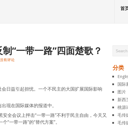
首
制“一带一路”四面楚歌？
没有评论
分类
atsApp
分
Engli
享
国际
际社会日益引起担忧。一个不民主的大国扩展国际影响
图片
新西
连出现在国际媒体的报道中。
桃源
黑安全会议上抨击“一带一路”不利于民主自由，今天又
毛传
个“一带一路”的“替代方案”。
毛传