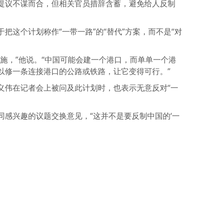
提议不谋而合，但相关官员措辞含蓄，避免给人反制
把这个计划称作“一带一路”的“替代”方案，而不是“对
施，”他说。“中国可能会建一个港口，而单单一个港
以修一条连接港口的公路或铁路，让它变得可行。”
义伟在记者会上被问及此计划时，也表示无意反对“一
同感兴趣的议题交换意见，“这并不是要反制中国的‘一
atsApp
分
享