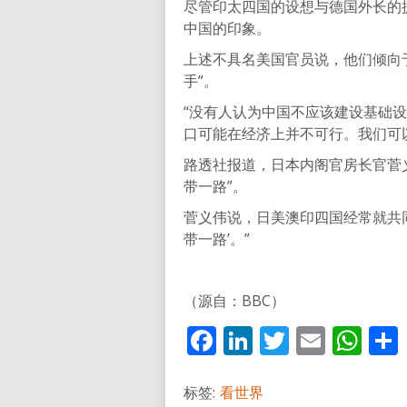
尽管印太四国的设想与德国外长的
中国的印象。
上述不具名美国官员说，他们倾向于
手”。
“没有人认为中国不应该建设基础设
口可能在经济上并不可行。我们可
路透社报道，日本内阁官房长官菅
带一路”。
菅义伟说，日美澳印四国经常就共
带一路’。”
（源自：BBC）
Facebook
LinkedIn
Twitter
Email
Wh
标签:
看世界