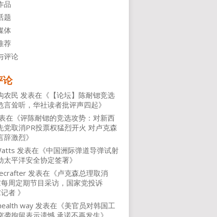
作品
话题
媒体
推荐
与评论
评论
沟农民
发表在《
【论坛】陈耐锶竞选
危言耸听，华社读者批评声四起
》
表在《
评陈耐锶的竞选攻势：对新西
先党取消PR投票权猛烈开火 对卢克森
言辞激烈
》
atts
发表在《
中国洲际弹道导弹试射
动太平洋安全协定签署
》
ecrafter
发表在《
卢克森总理取消
NZ每周定期节目采访，国家党投诉
Z记者
》
health way
发表在《
美官员对韩国工
突袭拘留表示遗憾 承诺不再发生
》