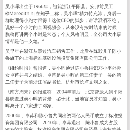
吴小晖出生于1966年，祖籍浙江平阳县。安邦前员工
@Meredith hj 在知乎上称，吴小晖“精力特充沛，身后一
群助理得小跑才跟得上这位CEO的脚步；讲话滔滔不绝，
说好一个小时的全国视频会，从来没有按时结束的时候，
脱稿再讲两个小时是常态；个人风格明显，全公司大小事
情都是他一支笔。”
吴早年在浙江从事过汽车销售工作，此后在陈毅儿子陈小
鲁旗下的上海标准基础设施投资集团有限公司工作。
《纽约时报》曾报道，吴小晖通过陈小鲁结识邓小平外孙
女卓苒并与之结婚。卓苒是吴小晖的第三任妻子，吴的第
二任妻子为前浙江省副省长、杭州市长卢文舸之女。
《南方周末》的报道称，2004年前后，北京曾派人到平阳
县调查过吴小晖的背景，鉴于此，当地官员才知道，吴小
晖离开了卢家进了邓家。
2000年，卓苒和陈小鲁共同出资两亿人民币成立了标准投
资集团有限公司，2010年，卓苒退出，陈小鲁成为占股
90%的大股东。标准投资集团有限公司曾经是上海标准基