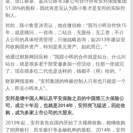
基、浙江标基、嘉兴公路等3家公司合计持有安邦保险集团
51.36%的股权，因此有意见认为陈小鲁才是安邦的实际控
制人。
对此，陈小鲁坚决否认，他在微信称：“我与小晖合作快15
年，就是顾问，一咨询，二站台，无股份，无工资，不介
入公司的具体经营管理，只做战略咨询，如2013年建议安
邦收购国外资产，特别是美元资产。如此而已。”
他通过财新网回应称：“我跟小晖的合作就是站台。什么叫
站台，就是很多老干部受邀参加一些活动，往那一坐就完
了。现在很多红二代也是这样的，钱都不（用）给的。”
财新网报道称，“安邦集团的终极控制人只有也只能是一个
人，即吴小晖本人”。
安邦是继中国人寿以及平安保险之后的中国第三大保险公
司。成立十年后，也就是2014年，安邦突飞猛进，四处收
购，成为多家上市公司的大股东。
2013年起，安邦首先在国内开始了大规模收购，相继收购
了招商银行、民生银行等金融机构的股权。2014年，安邦