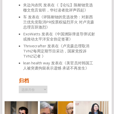
夹边沟农民
发表在《
【论坛】陈耐锶竞选
檄文危言耸听，华社读者批评声四起
》
车
发表在《
评陈耐锶的竞选攻势：对新西
兰优先党取消PR投票权猛烈开火 对卢克森
总理言辞激烈
》
ExoWatts
发表在《
中国洲际弹道导弹试射
或推动太平洋安全协定签署
》
Thrivecrafter
发表在《
卢克森总理取消
TVNZ每周定期节目采访，国家党投诉
TVNZ记者
》
lean health way
发表在《
美官员对韩国工
人被突袭拘留表示遗憾 承诺不再发生
》
归档
归
档