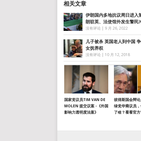
伊朗国内多地抗议周日进入第
朗驻英、法使馆外发生警民
没有评论
|
9 月 26, 2022
儿子被杀 英国老人到中国 
女抚养权
没有评论
|
10 月 12, 2018
国家党议员TIM VAN DE
彼得斯国会辩论
MOLEN 提交议案 -《外国
绿党华裔议员，
影响力透明度法案》
了啥？看看官方