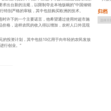
要求出台新的法规，以限制夺走本地饭碗的”中国倾销
进行特别严格的审核，其中包括购买欧洲的技术。
归档
归
选时许下的一个主要诺言，他希望通过使用对超市施
档
品价格，这样农民的收入得以增加，农村人口外流现
元的投资计划，其中包括10亿用于向年轻的农民发放
进行创业。”
atsApp
分
享