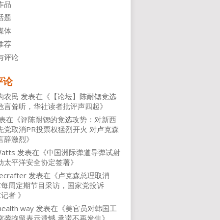
作品
话题
媒体
推荐
与评论
评论
沟农民
发表在《
【论坛】陈耐锶竞选
危言耸听，华社读者批评声四起
》
表在《
评陈耐锶的竞选攻势：对新西
先党取消PR投票权猛烈开火 对卢克森
言辞激烈
》
atts
发表在《
中国洲际弹道导弹试射
动太平洋安全协定签署
》
ecrafter
发表在《
卢克森总理取消
NZ每周定期节目采访，国家党投诉
Z记者
》
health way
发表在《
美官员对韩国工
突袭拘留表示遗憾 承诺不再发生
》