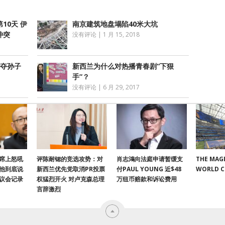
10天 伊
南京建筑地盘塌陷40米大坑
冲突
没有评论
|
1 月 15, 2018
争夺孙子
新西兰为什么对热播青春剧“下狠
手”？
没有评论
|
6 月 29, 2017
席上怒吼
评陈耐锶的竞选攻势：对
肖志鴻向法庭申请暂缓支
THE MAGI
他到底说
新西兰优先党取消PR投票
付PAUL YOUNG 近$48
WORLD 
议会记录
权猛烈开火 对卢克森总理
万纽币赔款和诉讼费用
言辞激烈