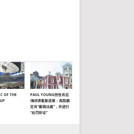
C OF THE
PAUL YOUNG控告肖志
CUP
鴻诽谤案新进展：高院裁
定肖“藐视法庭”，并进行
“处罚听证”