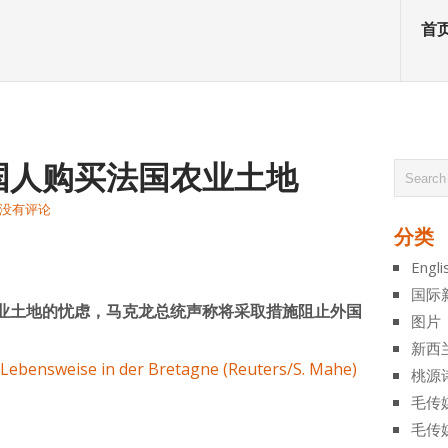
首
国人购买法国农业土地
没有评论
分类
atsApp
分
Engli
享
国际
业土地的忧虑，马克龙总统声称将采取措施阻止外国
图片
新西
桃源
毛传
毛传