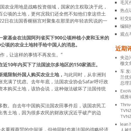
毛芃
法国农业用地是战略投资领域，国家的主权取决于此，
热点
百公顷的土地，更何况我们还全然不知他们拿这些土
社交
月22日在法国香榭丽宫对聚集在那里的年轻农民说的一
编辑
观点
一家基金在法国阿列省买下900公顷种植小麦和玉米的
00公顷的农业土地转手给中国人的消息。
近期
作，让这样的事情不再发生。”
夹边
檄文
在近10年内买下了法国波尔多地区的150家酒庄。
车
发
新规限制外国人购买农业土地，
与此同时，从非洲到
兰优
充满了忧虑。去年年底，法国农业协会Safar呼吁政
总理
资本购买土地，该协会说，这种做法破坏了法国传统
ExoW
或推
Thriv
多数。自去年中国购买法国农田事件后，该国农民工
TV
不出售土地，因为很多农民的财政状况近乎破产的边
TVN
lean 
一名重视商贸的中间派，但他同时也将法国的战略经济
人被