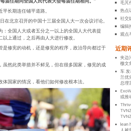
席每届任期同全国人民代表大会每届任期相同。”
毛芃
热点
近平长期连任铺平道路。
社交
月5日在北京召开的中国十三届全国人大一次会议讨论。
编辑
为：全国人大或者五分之一以上的全国人大代表提
观点
二以上通过，之后再由人大进行修改。
管是修宪的动机，还是修宪的程序，政治导向都过于
近期
夹边
檄文
，虽然此类举措并不鲜见，但在很多国家，修宪的成
车
发
兰优
同政体国家的情况，看他们如何修改根本法。
总理
ExoW
或推
Thriv
TV
TVN
lean 
人被