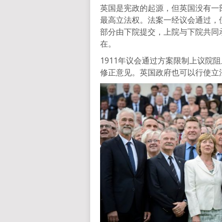
英国是宪政的起源，但英国没有一
最高立法权。法案一经议会通过，
部分由下院提交，上院与下院共同
在。
1911年议会通过方案限制上议院
修正意见。英国政府也可以行使立