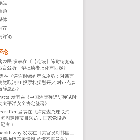
作品
话题
媒体
推荐
与评论
评论
沟农民
发表在《
【论坛】陈耐锶竞选
危言耸听，华社读者批评声四起
》
表在《
评陈耐锶的竞选攻势：对新西
先党取消PR投票权猛烈开火 对卢克森
言辞激烈
》
atts
发表在《
中国洲际弹道导弹试射
动太平洋安全协定签署
》
ecrafter
发表在《
卢克森总理取消
NZ每周定期节目采访，国家党投诉
Z记者
》
health way
发表在《
美官员对韩国工
突袭拘留表示遗憾 承诺不再发生
》