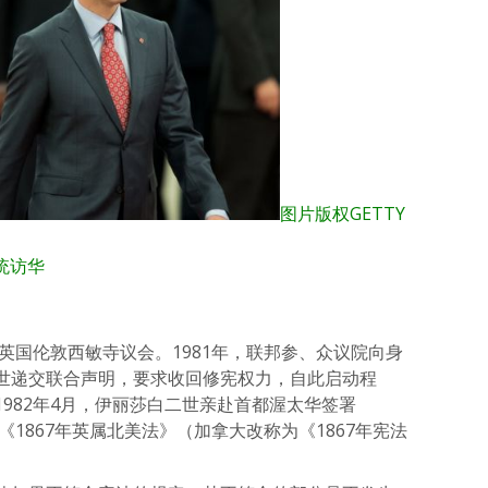
图片版权
GETTY
统访华
在英国伦敦西敏寺议会。1981年，联邦参、众议院向身
世递交联合声明，要求收回修宪权力，自此启动程
982年4月，伊丽莎白二世亲赴首都渥太华签署
《1867年英属北美法》（加拿大改称为《1867年宪法