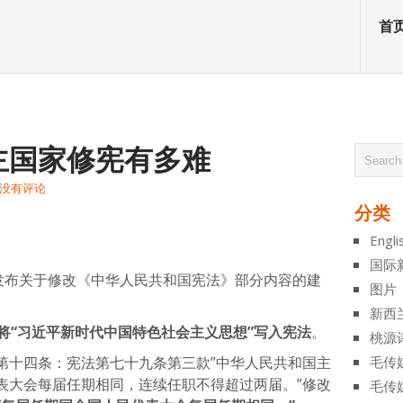
首
主国家修宪有多难
没有评论
分类
atsApp
分
Engli
享
国际
会发布关于修改《中华人民共和国宪法》部分内容的建
图片
新西
将“习近平新时代中国特色社会主义思想”写入宪法
。
桃源
第十四条：宪法第七十九条第三款”中华人民共和国主
毛传
表大会每届任期相同，连续任职不得超过两届。”修改
毛传