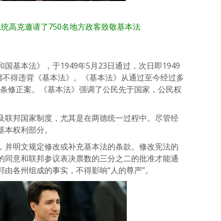
国总统高克邀请了750名地方政客致敬基本法
基本法》，于1949年5月23日通过，次日即1949
律都不得违背《基本法》。《基本法》从通过至今经过多
59条修正案。《基本法》强调了公民先于国家，公民权
及联邦国家制度，尤其是在两德统一过程中。尽管经
基本权利部分。
，并明文规定修改或补充基本法的条款。修改宪法的
的同意和联邦参议表决票数的三分之二的批准才能通
邦由各州组成的事实，不得影响“人的尊严”。