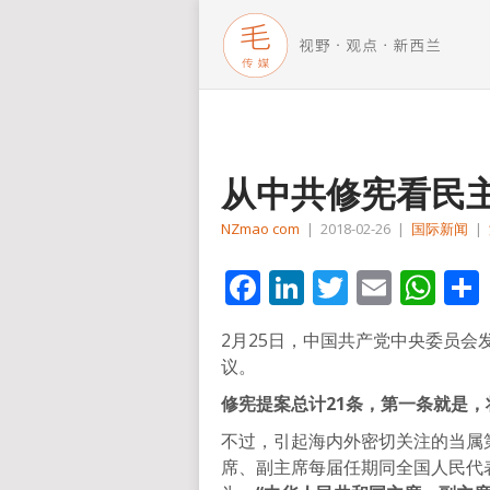
从中共修宪看民
NZmao com
|
2018-02-26
|
国际新闻
|
Facebook
LinkedIn
Twitter
Email
Wh
2月25日，中国共产党中央委员
议。
修宪提案总计21条，第一条就是，
不过，引起海内外密切关注的当属
席、副主席每届任期同全国人民代