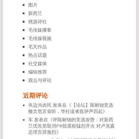
图片
新西兰
桃源诗社
毛传媒播客
毛传媒视频
毛芃作品
热点话题
社交媒体
编辑推荐
观点与评论
近期评论
夹边沟农民
发表在《
【论坛】陈耐锶竞选
檄文危言耸听，华社读者批评声四起
》
车
发表在《
评陈耐锶的竞选攻势：对新西
兰优先党取消PR投票权猛烈开火 对卢克森
总理言辞激烈
》