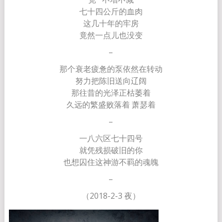
七十四公斤的血肉
这几十年的牢房
竟然一点儿也没变
–
那个衰老疲惫的泵依然在转动
努力把陈旧送向辽阔
那往昔的光泽正枯萎着
久远的繁盛败落着 萧瑟着
–
一八六区七十四号
就凭残损破旧的你
也想囚住这神游不羁的魂魄
–
（2018-2-3 夜）