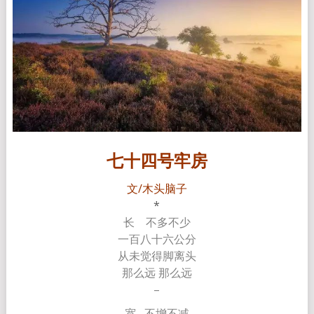
七十四号牢房
文/木头脑子
*
长 不多不少
一百八十六公分
从未觉得脚离头
那么远 那么远
–
宽 不增不减