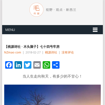
MENU
【桃源诗社 · 木头脑子】七十四号牢房
NZmao com
|
2018-02-27
|
桃源诗社
|
没有评论
Facebook
LinkedIn
Twitter
Email
WhatsApp
分
享
当人生走向秋天，有多少的不甘心！