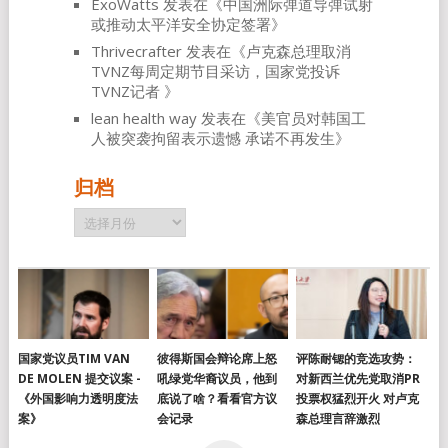
ExoWatts
发表在《
中国洲际弹道导弹试射
或推动太平洋安全协定签署
》
Thrivecrafter
发表在《
卢克森总理取消
TVNZ每周定期节目采访，国家党投诉
TVNZ记者
》
lean health way
发表在《
美官员对韩国工
人被突袭拘留表示遗憾 承诺不再发生
》
归档
归
档
国家党议员TIM VAN
彼得斯国会辩论席上怒
评陈耐锶的竞选攻势：
DE MOLEN 提交议案 -
吼绿党华裔议员，他到
对新西兰优先党取消PR
《外国影响力透明度法
底说了啥？看看官方议
投票权猛烈开火 对卢克
案》
会记录
森总理言辞激烈