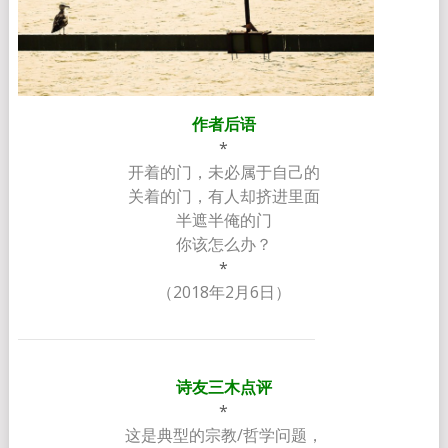
作者后语
*
开着的门，未必属于自己的
关着的门，有人却挤进里面
半遮半俺的门
你该怎么办？
*
（2018年2月6日）
诗友三木点评
*
这是典型的宗教/哲学问题，