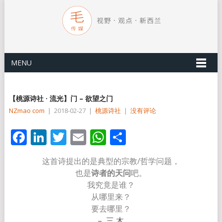
MENU
【桃源诗社 · 流光】门 – 欲望之门
NZmao com
|
2018-02-27
|
桃源诗社
|
没有评论
Facebook
LinkedIn
Twitter
Email
WhatsApp
分
享
这首诗提出的是典型的宗教/哲学问题，
也是
诗者的天问
吧。
我究竟是谁？
从哪里来？
要去哪里？
– 三 木