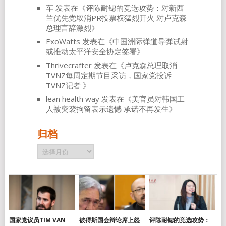
车
发表在《
评陈耐锶的竞选攻势：对新西
兰优先党取消PR投票权猛烈开火 对卢克森
总理言辞激烈
》
ExoWatts
发表在《
中国洲际弹道导弹试射
或推动太平洋安全协定签署
》
Thrivecrafter
发表在《
卢克森总理取消
TVNZ每周定期节目采访，国家党投诉
TVNZ记者
》
lean health way
发表在《
美官员对韩国工
人被突袭拘留表示遗憾 承诺不再发生
》
归档
归
档
国家党议员TIM VAN
彼得斯国会辩论席上怒
评陈耐锶的竞选攻势：