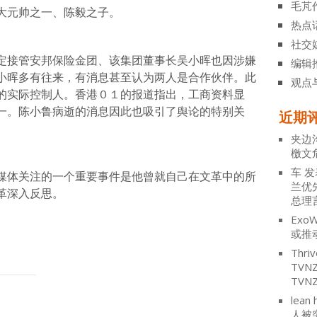
毛芃
大元帅之一、陈毅之子。
热点
社交
定接管安邦保险金团、该集团董事长吴小晖也因涉嫌
编辑
小晖多有往来，有消息甚至认为两人是合作伙伴。此
观点
的实际控制人。香港０１的报道指出，工商资料显
一。陈小鲁病逝的消息因此也吸引了舆论的特别关
近期
夹边
檄文
车
发
媒体关注的一个重要事件是他曾就自己在文革中的所
兰优
革深入反思。
总理
ExoW
或推
Thriv
TV
TVN
lean 
人被