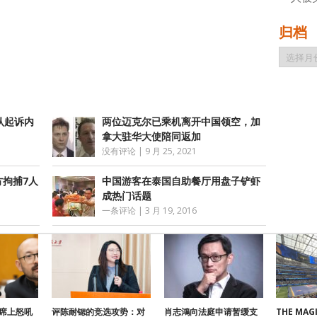
atsApp
分
归档
享
归
档
认起诉内
两位迈克尔已乘机离开中国领空，加
拿大驻华大使陪同返加
没有评论
|
9 月 25, 2021
方拘捕7人
中国游客在泰国自助餐厅用盘子铲虾
成热门话题
一条评论
|
3 月 19, 2016
席上怒吼
评陈耐锶的竞选攻势：对
肖志鴻向法庭申请暂缓支
THE MAGI