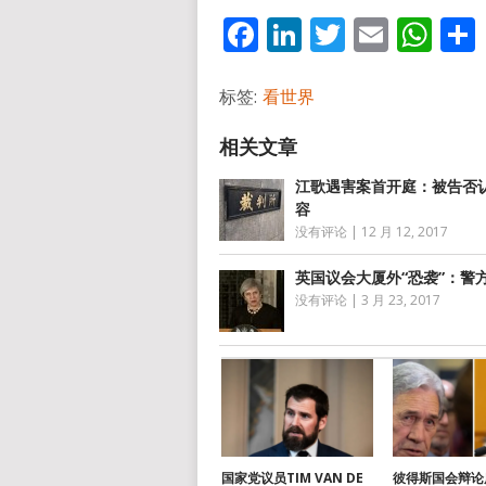
Facebook
LinkedIn
Twitter
Email
Wh
标签:
看世界
江歌遇害案首开庭：被告否
容
没有评论
|
12 月 12, 2017
英国议会大厦外“恐袭”：警
没有评论
|
3 月 23, 2017
国家党议员TIM VAN DE
彼得斯国会辩论