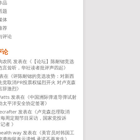
作品
话题
媒体
推荐
与评论
评论
沟农民
发表在《
【论坛】陈耐锶竞选
危言耸听，华社读者批评声四起
》
表在《
评陈耐锶的竞选攻势：对新西
先党取消PR投票权猛烈开火 对卢克森
言辞激烈
》
atts
发表在《
中国洲际弹道导弹试射
动太平洋安全协定签署
》
ecrafter
发表在《
卢克森总理取消
NZ每周定期节目采访，国家党投诉
Z记者
》
health way
发表在《
美官员对韩国工
突袭拘留表示遗憾 承诺不再发生
》