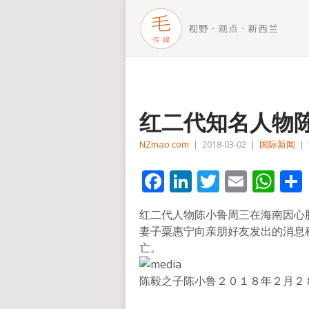
红二代知名人物
NZmao com
|
2018-03-02
|
国际新闻
|
Facebook
LinkedIn
Twitter
Email
Wh
红二代人物陈小鲁周三在海南因心
妻子粟惠宁向亲朋好友发出的消息
亡。
陈毅之子陈小鲁２０１８年２月２