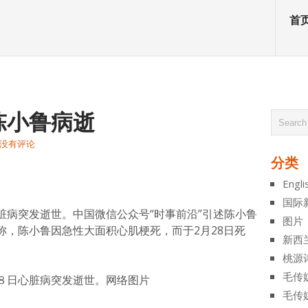
首
陈小鲁病逝
没有评论
分类
atsApp
分
Engli
享
国际
脏病突发逝世。中国微信公众号“时事前沿”引述陈小鲁
图片
称，陈小鲁因急性大面积心肌梗死，而于2月28日死
新西
桃源
毛传
８日心脏病突发逝世。
网络图片
毛传