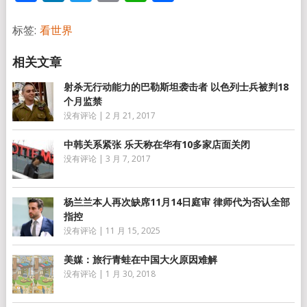
享
标签:
看世界
射杀无行动能力的巴勒斯坦袭击者 以色列士兵被判18
个月监禁
没有评论
|
2 月 21, 2017
中韩关系紧张 乐天称在华有10多家店面关闭
没有评论
|
3 月 7, 2017
杨兰兰本人再次缺席11月14日庭审 律师代为否认全部
指控
没有评论
|
11 月 15, 2025
美媒：旅行青蛙在中国大火原因难解
没有评论
|
1 月 30, 2018