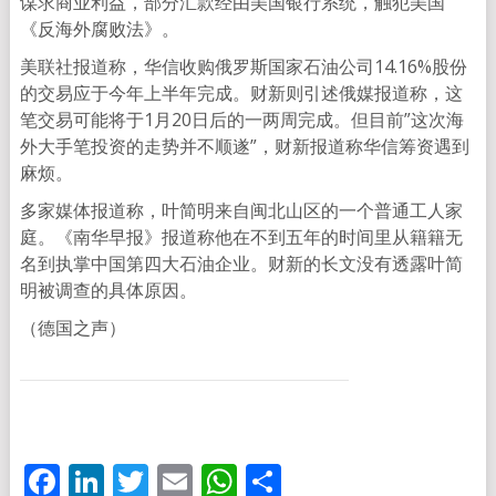
谋求商业利益，部分汇款经由美国银行系统，触犯美国
《反海外腐败法》。
美联社报道称，华信收购俄罗斯国家石油公司14.16%股份
的交易应于今年上半年完成。财新则引述俄媒报道称，这
笔交易可能将于1月20日后的一两周完成。但目前”这次海
外大手笔投资的走势并不顺遂”，财新报道称华信筹资遇到
麻烦。
多家媒体报道称，叶简明来自闽北山区的一个普通工人家
庭。《南华早报》报道称他在不到五年的时间里从籍籍无
名到执掌中国第四大石油企业。财新的长文没有透露叶简
明被调查的具体原因。
（德国之声）
Facebook
LinkedIn
Twitter
Email
WhatsApp
分