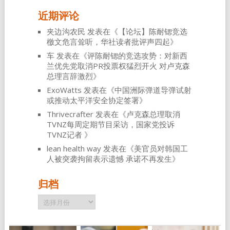
近期评论
夹边沟农民
发表在《
【论坛】陈耐锶竞选
檄文危言耸听，华社读者批评声四起
》
车
发表在《
评陈耐锶的竞选攻势：对新西
兰优先党取消PR投票权猛烈开火 对卢克森
总理言辞激烈
》
ExoWatts
发表在《
中国洲际弹道导弹试射
或推动太平洋安全协定签署
》
Thrivecrafter
发表在《
卢克森总理取消
TVNZ每周定期节目采访，国家党投诉
TVNZ记者
》
lean health way
发表在《
美官员对韩国工
人被突袭拘留表示遗憾 承诺不再发生
》
归档
归
档