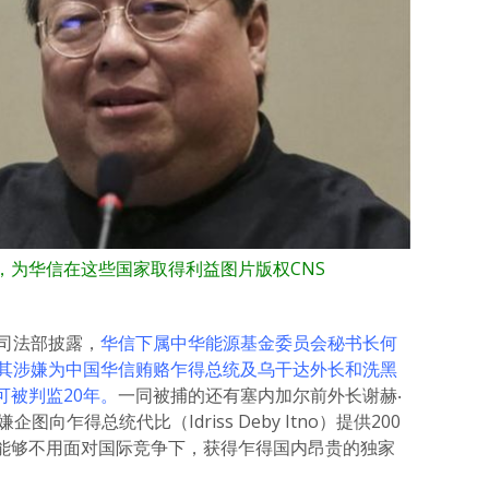
，为华信在这些国家取得利益
图片版权
CNS
国司法部披露，
华信下属中华能源基金委员会秘书长何
因其涉嫌为中国华信贿赂乍得总统及乌干达外长和洗黑
可被判监20年。
一同被捕的还有塞内加尔前外长谢赫‧
嫌企图向乍得总统代比（Idriss Deby Itno）提供200
能够不用面对国际竞争下，获得乍得国内昂贵的独家