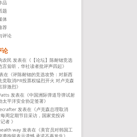
作品
话题
媒体
推荐
与评论
评论
沟农民
发表在《
【论坛】陈耐锶竞选
危言耸听，华社读者批评声四起
》
表在《
评陈耐锶的竞选攻势：对新西
先党取消PR投票权猛烈开火 对卢克森
言辞激烈
》
atts
发表在《
中国洲际弹道导弹试射
动太平洋安全协定签署
》
ecrafter
发表在《
卢克森总理取消
NZ每周定期节目采访，国家党投诉
Z记者
》
health way
发表在《
美官员对韩国工
突袭拘留表示遗憾 承诺不再发生
》