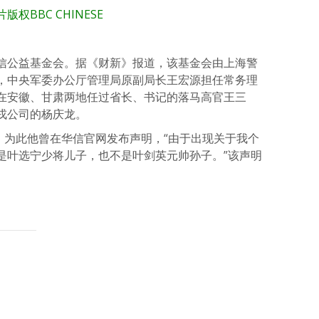
片版权
BBC CHINESE
信公益基金会。据《财新》报道，该基金会由上海警
，中央军委办公厅管理局原副局长王宏源担任常务理
在安徽、甘肃两地任过省长、书记的落马高官王三
戎公司的杨庆龙。
。为此他曾在华信官网发布声明，“由于出现关于我个
是叶选宁少将儿子，也不是叶剑英元帅孙子。”该声明
atsApp
分
享