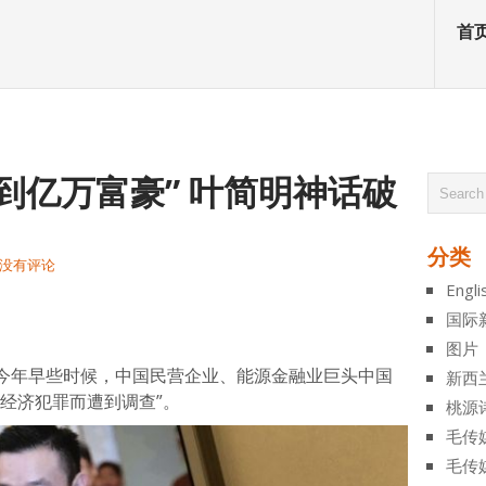
首
到亿万富豪” 叶简明神话破
分类
没有评论
Engli
atsApp
分
国际
享
图片
今年早些时候，中国民营企业、能源金融业巨头中国
新西
经济犯罪而遭到调查”。
桃源
毛传
毛传