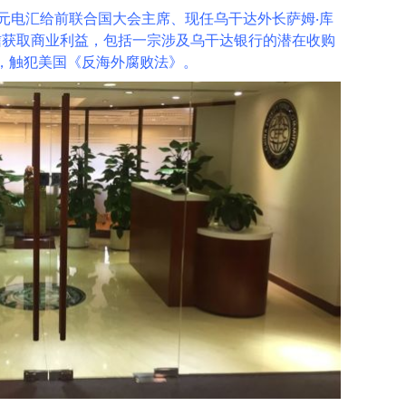
美元电汇给前联合国大会主席、现任乌干达外长萨姆‧库
助华信获取商业利益，包括一宗涉及乌干达银行的潜在收购
，触犯美国《反海外腐败法》。