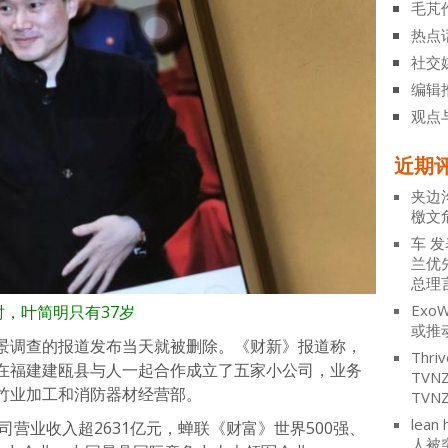
毛芃
热点
社交
编辑
观点
近期
夹边
檄文
车
发
兰优
总理
ExoW
时，叶简明只有37岁
或推
景调查的报道发布当天就被删除。《财新》报道称，
Thriv
”仅在福建建瓯县与人一起合作成立了五家小公司，业务
TV
竹业加工和消防器材经营部。
TVN
lean 
司营业收入超2631亿元，蝉联《财富》世界500强、
人被