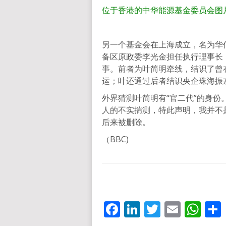
位于香港的中华能源基金委员会
图
另一个基金会在上海成立，名为华
备区原政委李光金担任执行理事长
事。前者为叶简明牵线，结识了曾
运；叶还通过后者结识央企珠海振
外界猜测叶简明有“官二代”的身份
人的不实揣测，特此声明，我并不
后来被删除。
（BBC)
Facebook
LinkedIn
Twitter
Email
Wh