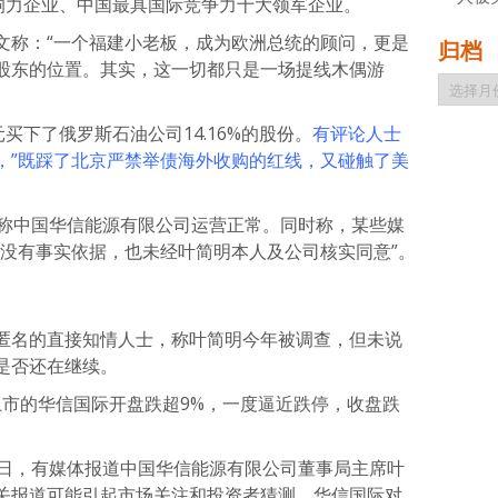
影响力企业、中国最具国际竞争力十大领军企业。
文称：“一个福建小老板，成为欧洲总统的顾问，更是
归档
股东的位置。其实，这一切都只是一场提线木偶游
归
档
买下了俄罗斯石油公司14.16%的股份。
有评论人士
，”既踩了北京严禁举债海外收购的红线，又碰触了美
，称中国华信能源有限公司运营正常。同时称，某些媒
“没有事实依据，也未经叶简明本人及公司核实同意”。
匿名的直接知情人士，称叶简明今年被调查，但未说
是否还在继续。
股上市的华信国际开盘跌超9%，一度逼近跌停，收盘跌
近日，有媒体报道中国华信能源有限公司董事局主席叶
关报道可能引起市场关注和投资者猜测，华信国际对