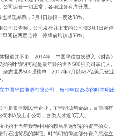
，公司运营一切正常，各项业务有序开展。
资也呈现暴跌，3月1日跌幅一度达30%。
限公司公告称，公司发行并上市的公司债3月1日起停
01”早间被两度临停，停牌前均跌超30%。
媒体报道并不多。2014年，中国华信首次进入《财富》
37岁的叶简明可能是最年轻的世界500强公司掌门人。
志世界500强榜单，2017年7月以437亿美元营业
位。
创立中国华信能源有限公司，当时年仅25岁的叶简明出
公司是集体制民营企业，主营能源与金融，目前拥有
公司和A股上市公司，各类人才近3万人。
油业始于当年轰动中国的赖昌星远华案的资产拍卖。
进行石油贸易的牌照。叶简明拍得这部分资产后建立