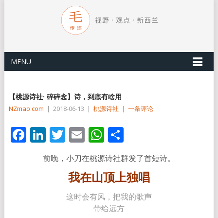
MENU
【桃源诗社· 碎碎念】诗，到底有啥用
NZmao com
|
2018-06-13
|
桃源诗社
|
一条评论
Facebook
LinkedIn
Twitter
Email
WhatsApp
分
享
前晚，小刀在桃源诗社群发了首短诗。
我在山顶上独唱
这时会有风，把我的歌声
带给远方