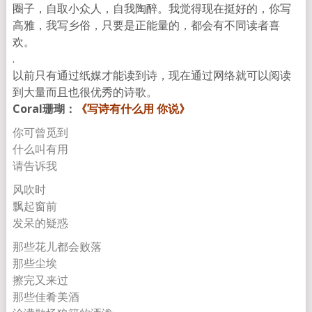
圈子，
自取小众人，自我陶醉。我觉得现在挺好的，你写
高雅，我写乡俗，
只要是正能量的，都会有不同读者喜
欢。
.
以前只有通过纸媒才能读到诗，
现在通过网络就可以阅读
到大量而且也很优秀的诗歌。
Coral珊瑚：
《写诗有什么用 你说》
你可曾觅到
什么叫有用
请告诉我
风吹时
飘起窗前
发呆的疑惑
那些花儿都会败落
那些尘埃
擦完又来过
那些佳肴美酒