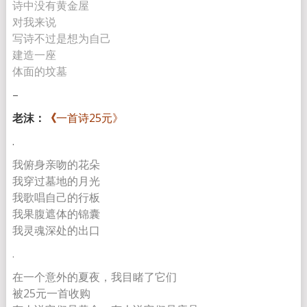
诗中没有黄金屋
对我来说
写诗不过是想为自己
建造一座
体面的坟墓
–
老沫：
《
一首诗25元》
.
我俯身亲吻的花朵
我穿过墓地的月光
我歌唱自己的行板
我果腹遮体的锦囊
我灵魂深处的出口
.
在一个意外的夏夜，我目睹了它们
被25元一首收购