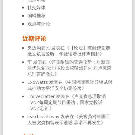
社交媒体
编辑推荐
观点与评论
近期评论
夹边沟农民
发表在《
【论坛】陈耐锶竞选
檄文危言耸听，华社读者批评声四起
》
车
发表在《
评陈耐锶的竞选攻势：对新西
兰优先党取消PR投票权猛烈开火 对卢克森
总理言辞激烈
》
ExoWatts
发表在《
中国洲际弹道导弹试射
或推动太平洋安全协定签署
》
Thrivecrafter
发表在《
卢克森总理取消
TVNZ每周定期节目采访，国家党投诉
TVNZ记者
》
lean health way
发表在《
美官员对韩国工
人被突袭拘留表示遗憾 承诺不再发生
》