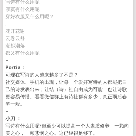
写诗有什么用呢
寂寞有什么用呢
穿好衣服又什么用呢？
.
花开花谢
云卷云舒
潮起潮落
都又有什么用呢
–
Portia：
可现在写诗的人越来越多了不是？
社交媒体、手机的出现，
让每一个爱好写诗的人都能把自
己的诗发表出来；让结（诗）
社自由成为可能，也让诗歌
更容易传播。看看微信群上有诗社群有多少，真正
雨后春
笋一般。
–
小刀 ：
写诗有什么用呢?但至少可以提高一个人素质修养，一颗向
美之心，
一颗悲悯之心。这已经很足够了。