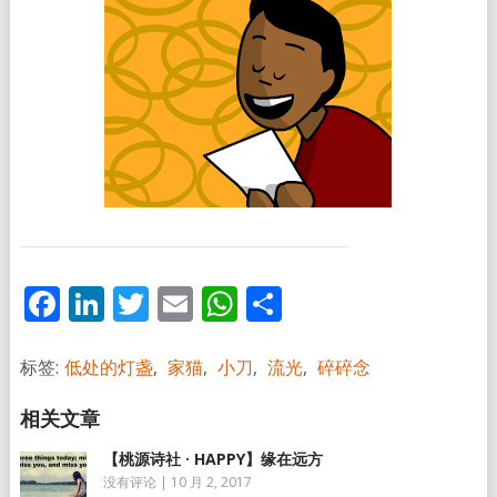
Facebook
LinkedIn
Twitter
Email
WhatsApp
分
享
标签:
低处的灯盏
,
家猫
,
小刀
,
流光
,
碎碎念
【桃源诗社 · HAPPY】缘在远方
没有评论
|
10 月 2, 2017