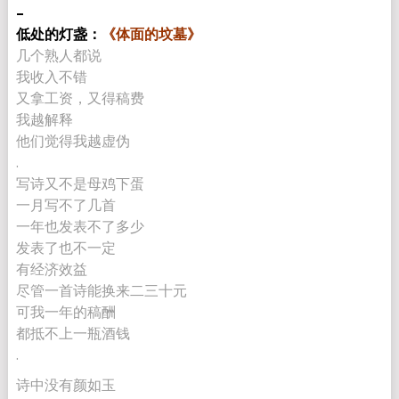
–
低处的灯盏：
《
体
面的坟墓》
几个熟人都说
我收入不错
又拿工资，又得稿费
我越解释
他们觉得我越虚伪
.
写诗又不是母鸡下蛋
一月写不了几首
一年也发表不了多少
发表了也不一定
有经济效益
尽管一首诗能换来二三十元
可我一年的稿酬
都抵不上一瓶酒钱
.
诗中没有颜如玉