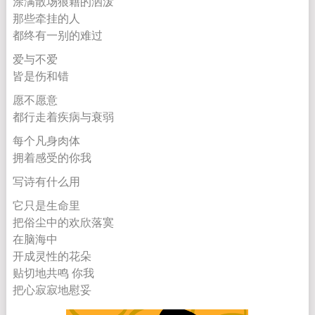
涂满散场狼籍的洒泼
那些牵挂的人
都终有一别的难过
爱与不爱
皆是伤和错
愿不愿意
都行走着疾病与衰弱
每个凡身肉体
拥着感受的你我
写诗有什么用
它只是生命里
把俗尘中的欢欣落寞
在脑海中
开成灵性的花朵
贴切地共鸣 你我
把心寂寂地慰妥