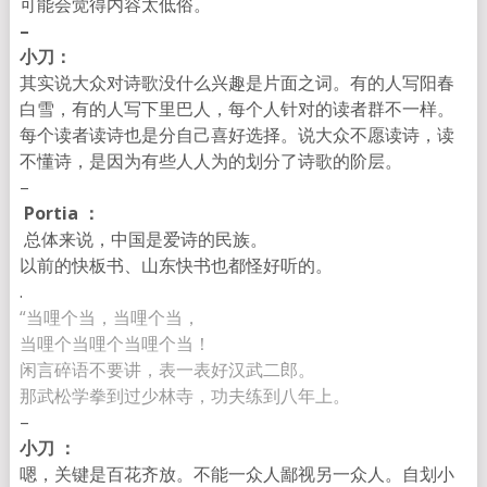
可能会觉得内容太低俗。
–
小刀：
其实说大众对诗歌没什么兴趣是片面之词。有的人写阳春
白雪，
有的人写下里巴人，每个人针对的读者群不一样。
每个读者读诗也是分自己喜好选择。说大众不愿读诗，读
不懂诗，
是因为有些人人为的划分了诗歌的阶层。
–
Portia ：
总体来说，中国是爱诗的民族。
以前的快板书、山东快书也都怪好听的。
.
“当哩个当，当哩个当，
当哩个当哩个当哩个当！
闲言碎语不要讲，表一表好汉武二郎。
那武松学拳到过少林寺，功夫练到八年上。
–
小刀 ：
嗯，关键是百花齐放。不能一众人鄙视另一众人。自划小