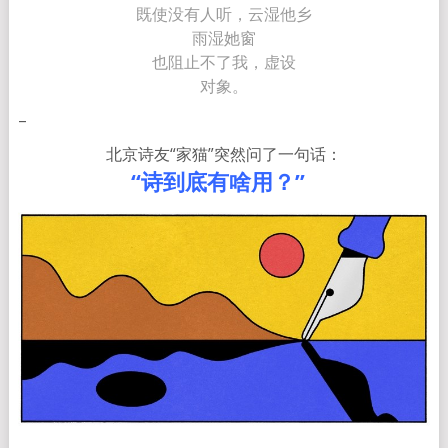
既使没有人听，云湿他乡
雨湿她窗
也阻止不了我，虚设
对象。
–
北京诗友“家猫”突然问了一句话：
“诗到底有啥用？”