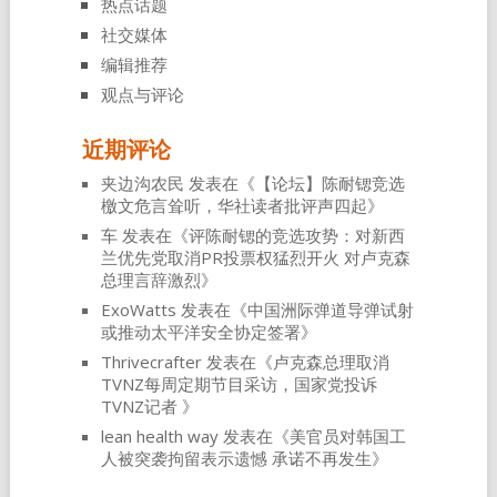
热点话题
社交媒体
编辑推荐
观点与评论
近期评论
夹边沟农民
发表在《
【论坛】陈耐锶竞选
檄文危言耸听，华社读者批评声四起
》
车
发表在《
评陈耐锶的竞选攻势：对新西
兰优先党取消PR投票权猛烈开火 对卢克森
总理言辞激烈
》
ExoWatts
发表在《
中国洲际弹道导弹试射
或推动太平洋安全协定签署
》
Thrivecrafter
发表在《
卢克森总理取消
TVNZ每周定期节目采访，国家党投诉
TVNZ记者
》
lean health way
发表在《
美官员对韩国工
人被突袭拘留表示遗憾 承诺不再发生
》