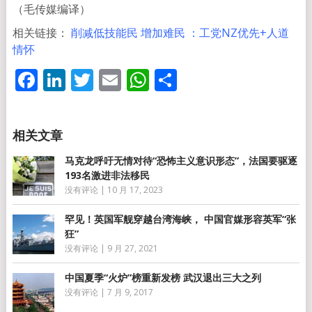
（毛传媒编译）
相关链接：
削减低技能民 增加难民 ：工党NZ优先+人道
情怀
Facebook
LinkedIn
Twitter
Email
WhatsApp
分
享
马克龙呼吁无情对待“恐怖主义意识形态”，法国要驱逐
193名激进非法移民
没有评论
|
10 月 17, 2023
罕见！英国军舰穿越台湾海峡， 中国官媒形容英军“张
狂”
没有评论
|
9 月 27, 2021
中国夏季“火炉”榜重新发榜 武汉退出三大之列
没有评论
|
7 月 9, 2017